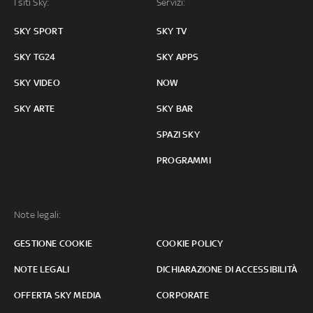
I siti Sky:
Servizi:
SKY SPORT
SKY TV
SKY TG24
SKY APPS
SKY VIDEO
NOW
SKY ARTE
SKY BAR
SPAZI SKY
PROGRAMMI
Note legali:
GESTIONE COOKIE
COOKIE POLICY
NOTE LEGALI
DICHIARAZIONE DI ACCESSIBILITÀ
OFFERTA SKY MEDIA
CORPORATE