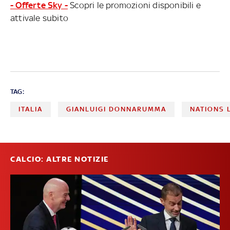
- Offerte Sky -
Scopri le promozioni disponibili e
attivale subito
TAG:
ITALIA
GIANLUIGI DONNARUMMA
NATIONS 
CALCIO: ALTRE NOTIZIE