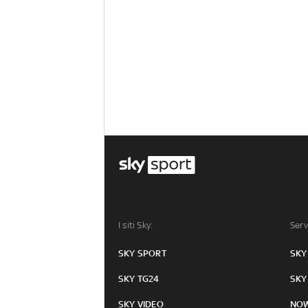
I siti Sky:
Serv
SKY SPORT
SKY
SKY TG24
SKY
SKY VIDEO
NO