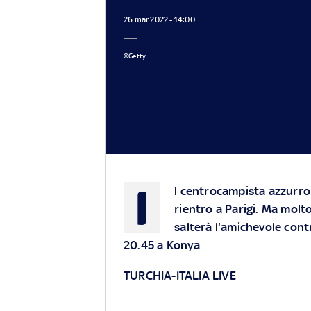
26 mar 2022 - 14:00
©Getty
I
l centrocampista azzurro h
rientro a Parigi. Ma molt
salterà l'amichevole cont
20.45 a Konya
TURCHIA-ITALIA LIVE