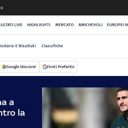
ky
SULTATI LIVE
HIGHLIGHTS
MERCATO
AMICHEVOLI
EUROPEI 
endario E Risultati
Classifiche
Google Discover
Fonti Preferite
na a
ntro la