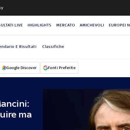
ky
SULTATI LIVE
HIGHLIGHTS
MERCATO
AMICHEVOLI
EUROPEI 
endario E Risultati
Classifiche
Google Discover
Fonti Preferite
Mancini:
uire ma