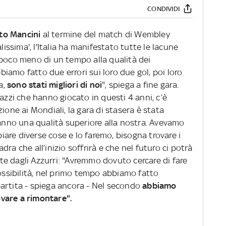
CONDIVIDI
to Mancini
al termine del match di Wembley
lissima', l'Italia ha manifestato tutte le lacune
 poco meno di un tempo alla qualità dei
amo fatto due errori sui loro due gol, poi loro
a,
sono stati migliori di noi
", spiega a fine gara.
gazzi che hanno giocato in questi 4 anni, c’è
ione ai Mondiali, la gara di stasera è stata
hanno una qualità superiore alla nostra. Avevamo
are diverse cose e lo faremo, bisogna trovare i
ra che all’inizio soffrirà e che nel futuro ci potrà
rate dagli Azzurri: "Avremmo dovuto cercare di fare
sibilità, nel primo tempo abbiamo fatto
artita - spiega ancora - Nel secondo
abbiamo
vare a rimontare".