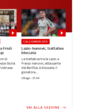
CALCIOMERCATO
a Friuli
Lazio-Ivanovic, trattativa
Cup
bloccata
um di
La trattativa tra la Lazio e
ezia Giulia
Franjo Ivanovic, attaccante
l'Udinese
del Benfica, è bloccata. Il
giocatore,...
08 ago - 21:04
VAI ALLA SEZIONE