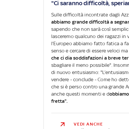
"Ci saranno difficoltà, speria
Sulle difficoltà incontrate dagli Az
abbiamo grande difficoltà a segn
sapendo che non sarà così semplice
lasceremo qualcuno dei ragazzi in 
l’Europeo abbiamo fatto fatica a f
senso e cercare di essere veloci m
che ci dia soddisfazioni a breve t
sbagliare il meno possibile". Insom
di nuovo entusiasmo: "L’entusiasmo 
vendere - conclude - Come ho detto
che si è perso contro una grande 
anche questi momenti e d
obbiamo 
fretta".
VEDI ANCHE