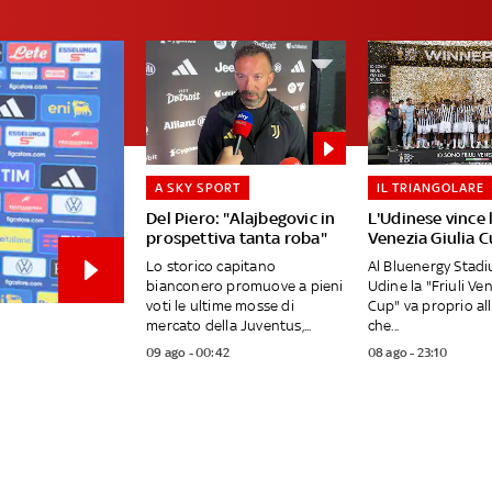
A SKY SPORT
IL TRIANGOLARE
Del Piero: "Alajbegovic in
L'Udinese vince l
prospettiva tanta roba"
Venezia Giulia 
Lo storico capitano
Al Bluenergy Stadi
bianconero promuove a pieni
Udine la "Friuli Ven
voti le ultime mosse di
Cup" va proprio al
mercato della Juventus,...
che...
09 ago - 00:42
08 ago - 23:10