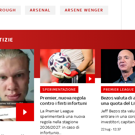
BROUGH
ARSENAL
ARSENE WENGER
TIZIE
SPERIMENTAZIONE
PREMIER LEAGUE
Premier, nuova regola
Bezos valuta di 
contro i finti infortuni
una quota del L
La Premier League
Jeff Bezos sta val
sperimenterà una nuova
entrare in una cor
regola nella stagione
investitori, capitana
2026/2027: in caso di
22 lug - 12:37
infortunio...