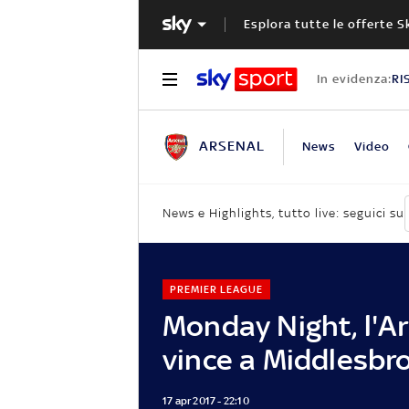
Esplora tutte le offerte S
In evidenza:
RI
ARSENAL
News
Video
News e Highlights, tutto live: seguici su
PREMIER LEAGUE
Monday Night, l'A
vince a Middlesbr
17 apr 2017 - 22:10