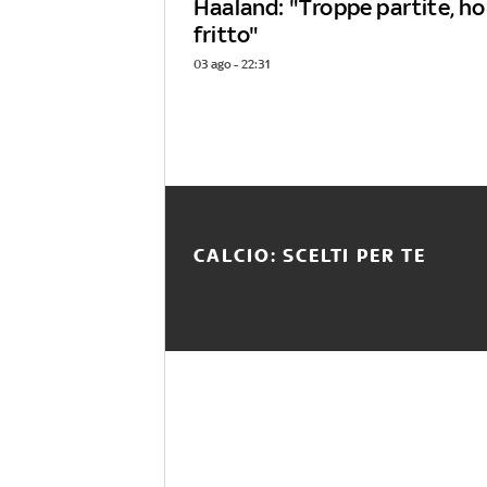
Haaland: "Troppe partite, ho 
fritto"
03 ago - 22:31
CALCIO: SCELTI PER TE