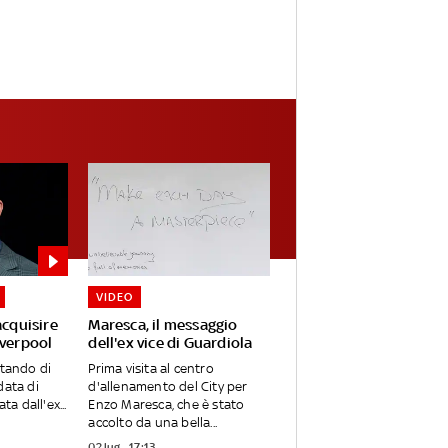
VIDEO
acquisire
Maresca, il messaggio
iverpool
dell'ex vice di Guardiola
utando di
Prima visita al centro
data di
d'allenamento del City per
ta dall'ex...
Enzo Maresca, che è stato
accolto da una bella...
02 lug - 17:13