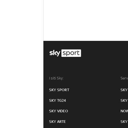
I siti Sky:
Serv
SKY SPORT
SKY
SKY TG24
SKY
SKY VIDEO
NO
SKY ARTE
SKY