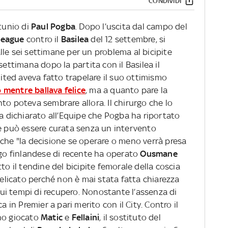
CONDIVIDI
rtunio di
Paul Pogba
. Dopo l’uscita dal campo del
League
contro il
Basilea
del 12 settembre, si
le sei settimane per un problema al bicipite
settimana dopo la partita con il Basilea il
ted aveva fatto trapelare il suo ottimismo
 mentre ballava felice
, ma a quanto pare la
to poteva sembrare allora. Il chirurgo che lo
ha dichiarato all’Equipe che Pogba ha riportato
he può essere curata senza un intervento
 che "la decisione se operare o meno verrà presa
rgo finlandese di recente ha operato
Ousmane
otto il tendine del bicipite femorale della coscia
 delicato perché non è mai stata fatta chiarezza
 sui tempi di recupero. Nonostante l’assenza di
a in Premier a pari merito con il City. Contro il
o giocato
Matic
e
Fellaini
, il sostituto del