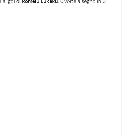
 al gol di
Romelu Lukaku
, 6 volte a segno in 6