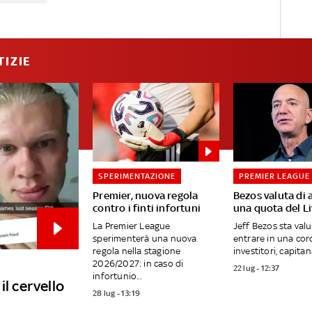
TIZIE
SPERIMENTAZIONE
PREMIER LEAGUE
Premier, nuova regola
Bezos valuta di 
contro i finti infortuni
una quota del L
La Premier League
Jeff Bezos sta val
sperimenterà una nuova
entrare in una cor
regola nella stagione
investitori, capitana
2026/2027: in caso di
22 lug - 12:37
infortunio...
il cervello
28 lug - 13:19