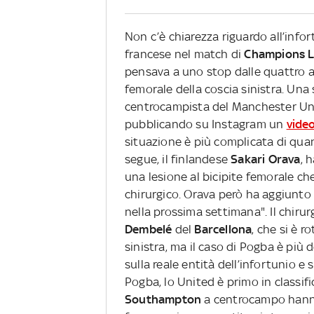
Non c’è chiarezza riguardo all’info
francese nel match di
Champions 
pensava a uno stop dalle quattro al
femorale della coscia sinistra. Una 
centrocampista del Manchester Uni
pubblicando su Instagram un
video
situazione è più complicata di quan
segue, il finlandese
Sakari Orava
, 
una lesione al bicipite femorale c
chirurgico. Orava però ha aggiunto
nella prossima settimana". Il chiru
Dembelé
del
Barcellona
, che si è r
sinistra, ma il caso di Pogba è più
sulla reale entità dell’infortunio e
Pogba, lo United è primo in classific
Southampton
a centrocampo hann