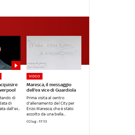
VIDEO
acquisire
Maresca, il messaggio
iverpool
dell'ex vice di Guardiola
utando di
Prima visita al centro
data di
d'allenamento del City per
ta dall'ex...
Enzo Maresca, che è stato
accolto da una bella...
02 lug - 17:13