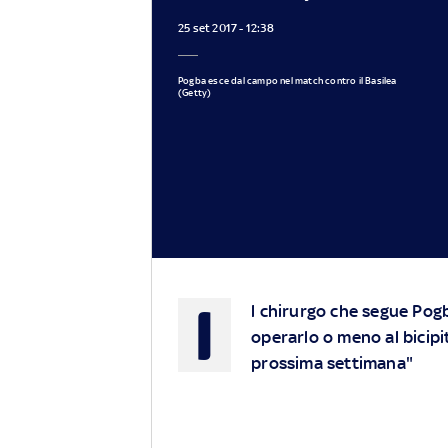
25 set 2017 - 12:38
Pogba esce dal campo nel match contro il Basilea
(Getty)
I
l chirurgo che segue Pogb
operarlo o meno al bicipit
prossima settimana"