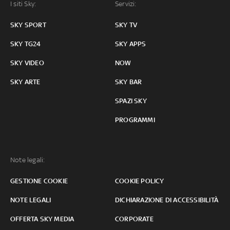
I siti Sky:
Servizi:
SKY SPORT
SKY TV
SKY TG24
SKY APPS
SKY VIDEO
NOW
SKY ARTE
SKY BAR
SPAZI SKY
PROGRAMMI
Note legali:
GESTIONE COOKIE
COOKIE POLICY
NOTE LEGALI
DICHIARAZIONE DI ACCESSIBILITÀ
OFFERTA SKY MEDIA
CORPORATE