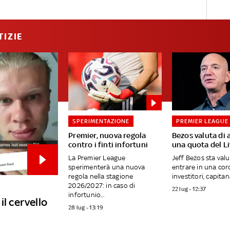
TIZIE
SPERIMENTAZIONE
PREMIER LEAGUE
Premier, nuova regola
Bezos valuta di 
contro i finti infortuni
una quota del L
La Premier League
Jeff Bezos sta val
sperimenterà una nuova
entrare in una cor
regola nella stagione
investitori, capitana
2026/2027: in caso di
22 lug - 12:37
infortunio...
il cervello
28 lug - 13:19