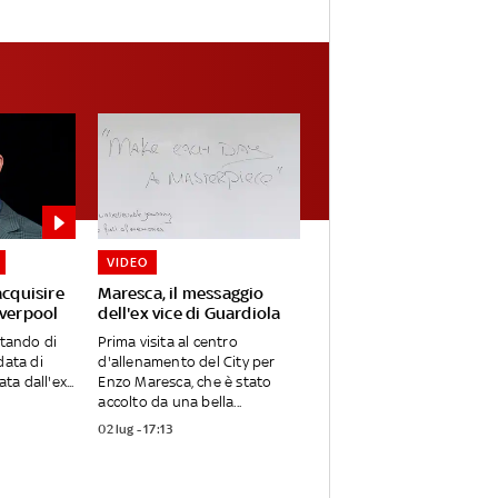
VIDEO
acquisire
Maresca, il messaggio
iverpool
dell'ex vice di Guardiola
utando di
Prima visita al centro
data di
d'allenamento del City per
ta dall'ex...
Enzo Maresca, che è stato
accolto da una bella...
02 lug - 17:13