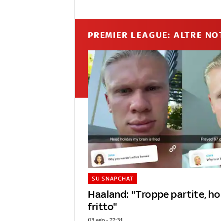
PREMIER LEAGUE: ALTRE NO
SU SNAPCHAT
Haaland: "Troppe partite, ho 
fritto"
03 ago - 22:31