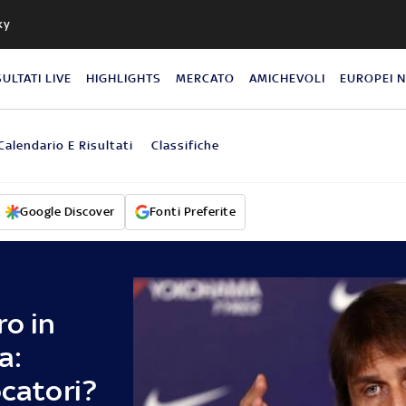
ky
SULTATI LIVE
HIGHLIGHTS
MERCATO
AMICHEVOLI
EUROPEI 
Calendario E Risultati
Classifiche
Google Discover
Fonti Preferite
ro in
a:
ocatori?