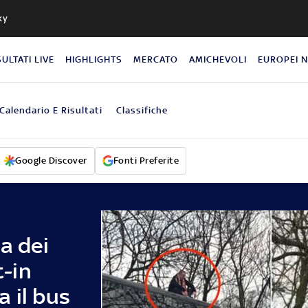
ky
SULTATI LIVE
HIGHLIGHTS
MERCATO
AMICHEVOLI
EUROPEI 
Calendario E Risultati
Classifiche
Google Discover
Fonti Preferite
a dei
t-in
 il bus