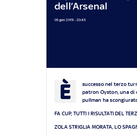
dell’Arsenal
05 gen 2019 - 20:45
È
successo nel terzo turno
patron Oyston, una di 
pullman ha scongiurato 
FA CUP, TUTTI I RISULTATI DEL TE
ZOLA STRIGLIA MORATA, LO SPAG