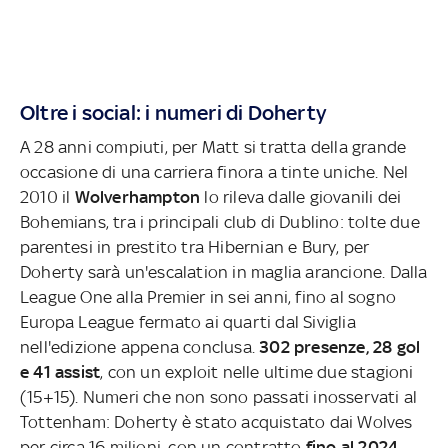
Oltre i social: i numeri di Doherty
A 28 anni compiuti, per Matt si tratta della grande
occasione di una carriera finora a tinte uniche. Nel
2010 il
Wolverhampton
lo rileva dalle giovanili dei
Bohemians, tra i principali club di Dublino: tolte due
parentesi in prestito tra Hibernian e Bury, per
Doherty sarà un'escalation in maglia arancione. Dalla
League One alla Premier in sei anni, fino al sogno
Europa League fermato ai quarti dal Siviglia
nell'edizione appena conclusa.
302 presenze, 28 gol
e 41 assist
, con un exploit nelle ultime due stagioni
(15+15). Numeri che non sono passati inosservati al
Tottenham: Doherty è stato acquistato dai Wolves
per circa 16 milioni, con un contratto
fino al 2024
.