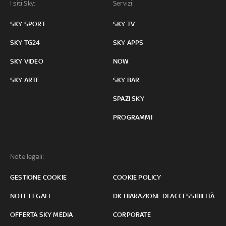
I siti Sky:
Servizi:
SKY SPORT
SKY TV
SKY TG24
SKY APPS
SKY VIDEO
NOW
SKY ARTE
SKY BAR
SPAZI SKY
PROGRAMMI
Note legali:
GESTIONE COOKIE
COOKIE POLICY
NOTE LEGALI
DICHIARAZIONE DI ACCESSIBILITÀ
OFFERTA SKY MEDIA
CORPORATE