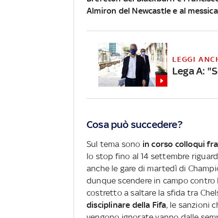
Almiron del Newcastle e al messi
LEGGI ANC
Lega A: "S
Cosa può succedere?
Sul tema sono
in corso colloqui fra
lo stop fino al 14 settembre riguar
anche le gare di martedì di Champ
dunque scendere in campo contro 
costretto a saltare la sfida tra Che
disciplinare della Fifa
, le sanzioni 
vengono ignorate vanno dalle sempl