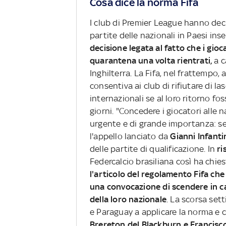
Cosa dice la norma Fifa
I club di Premier League hanno deci
partite delle nazionali in Paesi ins
decisione legata al fatto che i gioca
quarantena una volta rientrati,
a c
Inghilterra. La Fifa, nel frattempo
consentiva ai club di rifiutare di las
internazionali se al loro ritorno f
giorni. "Concedere i giocatori alle 
urgente e di grande importanza: se
l'appello lanciato da
Gianni Infanti
delle partite di qualificazione. In
ri
Federcalcio brasiliana così ha chie
l'articolo del regolamento Fifa ch
una convocazione di scendere in ca
della loro nazionale
. La scorsa set
e Paraguay a applicare la norma e ch
Brereton del Blackburn e Francisco