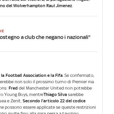
cano del Wolverhampton Raul Jimenez
.
HE
ostegno a club che negano i nazionali"
 la
Football Association e la Fifa
. Se confermato,
derebbe non solo il prossimo turno di Premier ma
ions:
Fred
del Manchester United non potrebbe
lo Young Boys, mentre
Thiago Silva
sarebbe
lsea e Zenit.
Secondo l'articolo 22 del codice
che possono essere applicate se queste restrizioni
ici multe fino alla gara persa a tavolino.