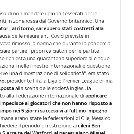
so di non mandare i propri tesserati per le
eriti in zona rossa dal Governo britannico. Una
tori, al ritorno, sarebbero stati costretti alla
ausa delle misure anti Covid previste in
, aveva rimosso la norma che durante la pandemia
ciare partire i propri calciatori per le partite
osse richiesta una quarantena superiore ai cinque
nazionali nelle finestre internazionali è questione
rve una dimostrazione di solidarietà", era stato
no,
presidente Fifa, a Liga e Premier League prima
sposta
alla scelta delle società inglesi, la
sto alla Federazione internazionale di
applicare
e impedisce ai giocatori che non hanno risposto a
mpo nei 5 giorni successivi all'ultimo impegno
timana erano state le federazioni di Cile, Messico
iedere il periodo di restrizione ai
cileni Ben
 Sierralta del Watford, al paraguaiano Miguel