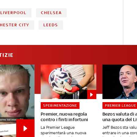
LIVERPOOL
CHELSEA
HESTER CITY
LEEDS
TIZIE
SPERIMENTAZIONE
PREMIER LEAGUE
Premier, nuova regola
Bezos valuta di 
contro i finti infortuni
una quota del L
La Premier League
Jeff Bezos sta val
sperimenterà una nuova
entrare in una cor