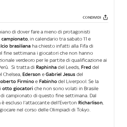
CONDIVIDI
hiano di dover fare a meno di protagonisti
i campionato
, in calendario tra sabato 11 e
lcio brasiliana
ha chiesto infatti alla Fifa di
nel fine settimana i giocatori che non hanno
ionale verdeoro per le partite di qualificazione ai
erù. Si tratta di
Raphinha
del Leeds,
Fred
del
l Chelsea,
Ederson
e
Gabriel Jesus
del
oberto Firmino
e
Fabinho
del Liverpool. Se la
li
otto giocatori
che non sono volati in Brasile
 di campionato di questo fine settimana. Dal
a è escluso l’attaccante dell’Everton
Richarlison
,
giocare nel corso delle Olimpiadi di Tokyo.