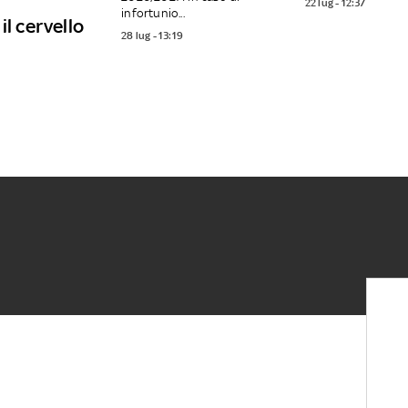
22 lug - 12:37
infortunio...
il cervello
28 lug - 13:19