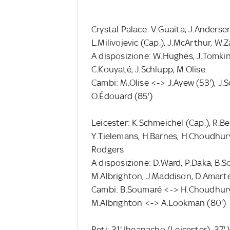
Crystal Palace: V.Guaita, J.Andersen
L.Milivojevic (Cap.), J.McArthur, W.Z
A disposizione: W.Hughes, J.Tomkins
C.Kouyaté, J.Schlupp, M.Olise.
Cambi: M.Olise <-> J.Ayew (53'), J.
O.Édouard (85')
Leicester: K.Schmeichel (Cap.), R.B
Y.Tielemans, H.Barnes, H.Choudhury
Rodgers
A disposizione: D.Ward, P.Daka, B.S
M.Albrighton, J.Maddison, D.Amarte
Cambi: B.Soumaré <-> H.Choudhury 
M.Albrighton <-> A.Lookman (80')
Reti: 31' Iheanacho (Leicester), 37' V