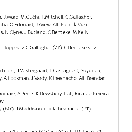
, J.Ward, M.Guéhi, T.Mitchell, C.Gallagher,
aha, O.Édouard, J.Ayew. All: Patrick Vieira
, N.Clyne, J.Butland, C.Benteke, M.Kelly,
Schlupp <-> C.Gallagher (71'), C.Benteke <->
ertrand, J.Vestergaard, T.Castagne, Ç.Söyüncü,
, A.Lookman, J.Vardy, K.Iheanacho. All: Brendan
oumaré, A.Pérez, K.Dewsbury-Hall, Ricardo Pereira,
y.
(60'), J.Maddison <-> K.Iheanacho (71'),
ardy (Leicester), 61' Olise (Crystal Palace), 72'