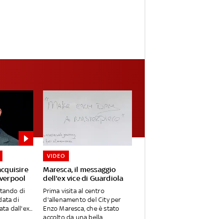
VIDEO
acquisire
Maresca, il messaggio
iverpool
dell'ex vice di Guardiola
utando di
Prima visita al centro
data di
d'allenamento del City per
ta dall'ex...
Enzo Maresca, che è stato
accolto da una bella...