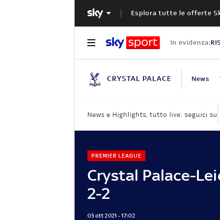
Esplora tutte le offerte S
In evidenza:
RI
CRYSTAL PALACE
News
News e Highlights, tutto live: seguici su
PREMIER LEAGUE
Crystal Palace-Lei
2-2
03 ott 2021 - 17:02