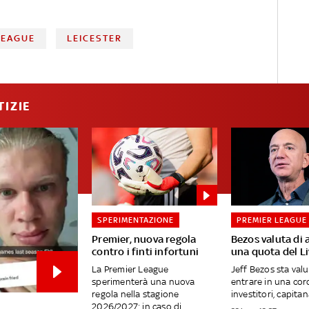
LEAGUE
LEICESTER
TIZIE
SPERIMENTAZIONE
PREMIER LEAGUE
Premier, nuova regola
Bezos valuta di 
contro i finti infortuni
una quota del L
La Premier League
Jeff Bezos sta val
sperimenterà una nuova
entrare in una cor
regola nella stagione
investitori, capitana
2026/2027: in caso di