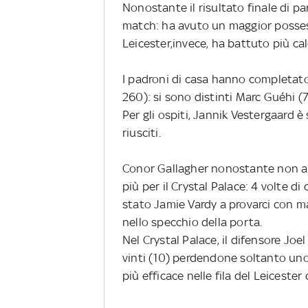
Nonostante il risultato finale di par
match: ha avuto un maggior possesso
Leicester,invece, ha battuto più cal
I padroni di casa hanno completato
260): si sono distinti Marc Guéhi (
Per gli ospiti, Jannik Vestergaard è
riusciti.
Conor Gallagher nonostante non abb
più per il Crystal Palace: 4 volte di 
stato Jamie Vardy a provarci con ma
nello specchio della porta.
Nel Crystal Palace, il difensore Joel
vinti (10) perdendone soltanto uno.
più efficace nelle fila del Leicester 