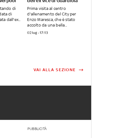
iverpool
dell'ex vice di Guardiola
utando di
Prima visita al centro
data di
d'allenamento del City per
ta dall'ex...
Enzo Maresca, che è stato
accolto da una bella...
02 lug - 17:13
VAI ALLA SEZIONE
PUBBLICITÀ