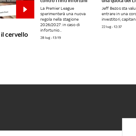
contro i finti infortuni
una quota del L
La Premier League
Jeff Bezos sta val
sperimenterà una nuova
entrare in una cor
regola nella stagione
investitori, capitana
2026/2027: in caso di
22 lug - 12:37
infortunio...
il cervello
28 lug - 13:19