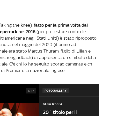
 Taking the knee),
fatto per la prima volta dal
aepernick nel 2016
(per protestare contro le
froamericana negli Stati Uniti) è stato riproposto
enuta nel maggio del 2020 (il primo ad
nale era stato Marcus Thuram, figlio di Lilian e
Monchengladbach) e rappresenta un simbolo della
ziale. C'è chi lo ha seguito sporadicamente e chi
i Premier e la nazionale inglese.
FOTOGALLERY
1/37
ALBO D'ORO
20^ titolo per il