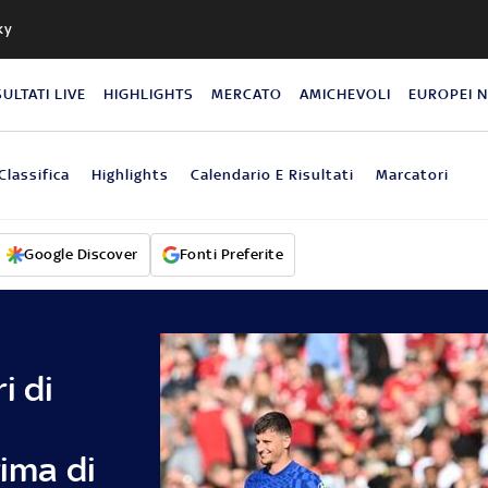
ky
SULTATI LIVE
HIGHLIGHTS
MERCATO
AMICHEVOLI
EUROPEI 
Classifica
Highlights
Calendario E Risultati
Marcatori
Google Discover
Fonti Preferite
i di
rima di