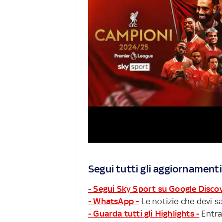
Segui tutti gli aggiornamenti
- Segui Sky Sport su Google Disco
- WhatsApp -
Le notizie che devi sa
- Guarda tutti gli Highlights -
Entra