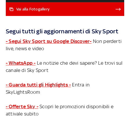
Stadium, dove giocano i ragazzi di Antonio Conte: sono
tutti diversi e tutti bellissimi gli impianti in cui
Vai alla Fotogallery
scenderanno in campo le 20 squadre che partecipano
all’edizione 2022-2023 della Premier League IL
CALENDARIO DELLA PREMIER 2022-23 - MAN UTD-
Segui tutti gli aggiornamenti di Sky Sport
BRIGHTON LIVE
- Segui Sky Sport su Google Discover-
Non perderti
live, news e video
- WhatsApp -
Le notizie che devi sapere? Le trovi sul
canale di Sky Sport
- Guarda tutti gli Highlights -
Entra in
SkyLightsRoom
- Offerte Sky -
Scopri le promozioni disponibili e
attivale subito