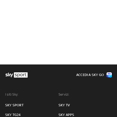
ACCEDI A SKY GO
I siti Sky:
Servizi:
SKY SPORT
SKY TV
SKY TG24
SKY APPS