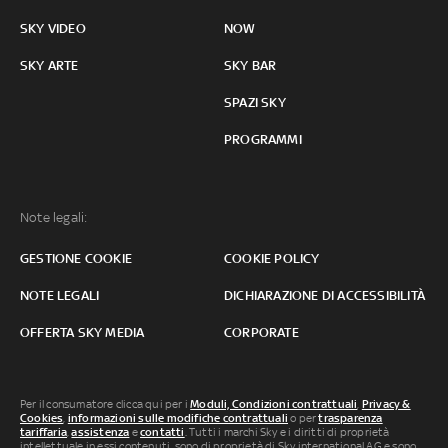
SKY VIDEO
NOW
SKY ARTE
SKY BAR
SPAZI SKY
PROGRAMMI
Note legali:
GESTIONE COOKIE
COOKIE POLICY
NOTE LEGALI
DICHIARAZIONE DI ACCESSIBILITÀ
OFFERTA SKY MEDIA
CORPORATE
Per il consumatore clicca qui per i
Moduli, Condizioni contrattuali
,
Privacy &
Cookies
,
informazioni sulle modifiche contrattuali
o per
trasparenza
tariffaria
,
assistenza
e
contatti
. Tutti i marchi Sky e i diritti di proprietà
intellettuale in essi contenuti, sono di proprietà di Sky international AG e sono