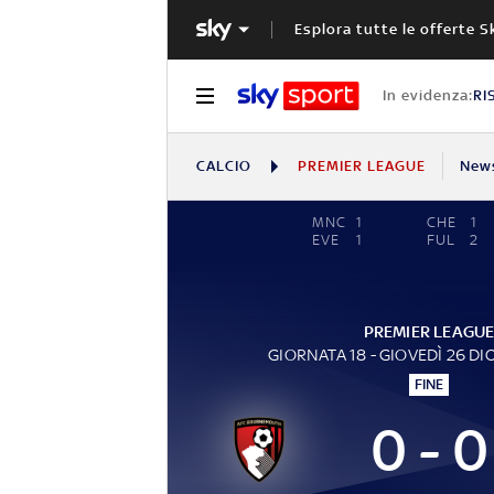
Esplora tutte le offerte S
In evidenza:
RI
CALCIO
PREMIER LEAGUE
New
MNC
1
CHE
1
EVE
1
FUL
2
PREMIER LEAGU
GIORNATA 18 - GIOVEDÌ 26 D
FINE
0 - 0