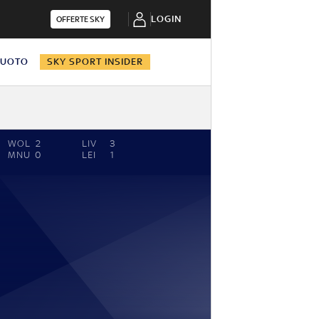
LOGIN
OFFERTE SKY
NUOTO
SKY SPORT INSIDER
WOL
2
LIV
3
MNU
0
LEI
1