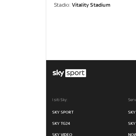
Stadio:
Vitality Stadium
I siti Sky:
Serv
SKY SPORT
SKY
SKY TG24
SKY
SKY VIDEO
NO