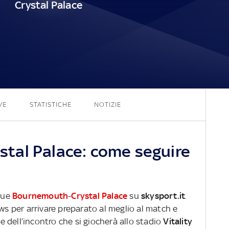
Crystal Palace
0 - 0
VE
STATISTICHE
NOTIZIE
tal Palace: come seguire
ague
Bournemouth
-
Crystal Palace
su
skysport.it
.
ews per arrivare preparato al meglio al match e
ve dell’incontro che si giocherà allo stadio
Vitality