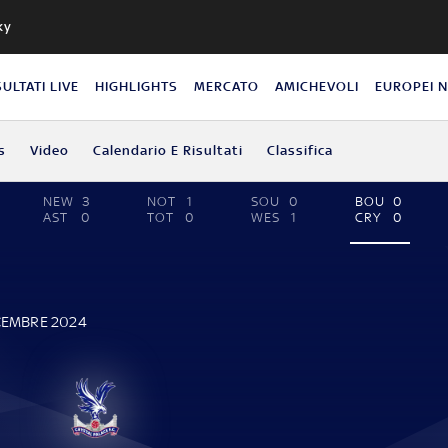
ky
SULTATI LIVE
HIGHLIGHTS
MERCATO
AMICHEVOLI
EUROPEI 
s
Video
Calendario E Risultati
Classifica
NEW
3
NOT
1
SOU
0
BOU
0
AST
0
TOT
0
WES
1
CRY
0
E
ICEMBRE 2024