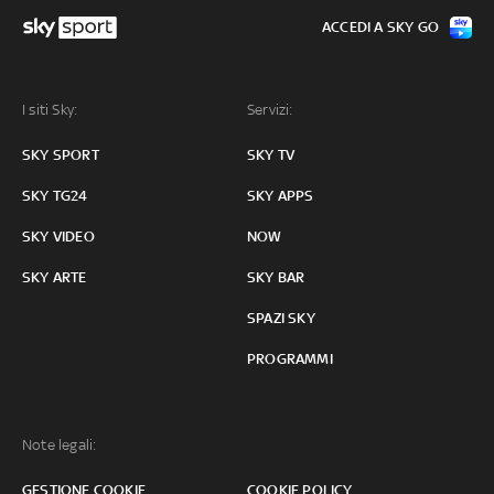
ACCEDI A SKY GO
I siti Sky:
Servizi:
SKY SPORT
SKY TV
SKY TG24
SKY APPS
SKY VIDEO
NOW
SKY ARTE
SKY BAR
SPAZI SKY
PROGRAMMI
Note legali:
GESTIONE COOKIE
COOKIE POLICY