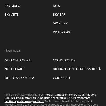
SKY VIDEO
NOW
SKY ARTE
SKY BAR
SPAZI SKY
PROGRAMMI
Note legali:
GESTIONE COOKIE
COOKIE POLICY
NOTE LEGALI
DICHIARAZIONE DI ACCESSIBILITÀ
OFFERTA SKY MEDIA
CORPORATE
Per il consumatore clicca qui per i
Moduli, Condizioni contrattuali
,
Privacy &
Cookies
,
informazioni sulle modifiche contrattuali
o per
trasparenza
tariffaria
,
assistenza
e
contatti
. Tutti i marchi Sky e i diritti di proprietà
intellettuale in essi contenuti, sono di proprietà di Sky international AG e sono