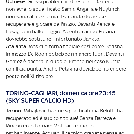
Udinese
: Grossi problemi in difesa per Delneri che
non avrà lo squalificato Samir. Angella e Nuytinck
non sono al meglio ma il secondo dovrebbe
recuperare e giocare dall'inizio. Davanti Perica e
Lasagna in ballottaggio. A centrocampo Fofana
dovrebbe sostituire l'infortunato Jankto.
Atalanta
: Masiello torna titolare così come Berisha.
In mezzo De Roon potrebbe rimanere fuori. Davanti
Gomez è ancora in dubbio. Pronto nel caso Kurtic
con Ilicic punta. Anche Petagna dovrebbe riprendere
posto nell'XI titolare.
TORINO-CAGLIARI, domenica ore 20:45
(SKY SUPER CALCIO HD)
Torino
: Mihajlovic ha due squalificati ma Belotti ha
recuperato ed è subito titolare! Senza Barreca e
Rincon ecco tornare Molinaro e, molto
probabilmente, Acquah. Il tecnico granata pensa ad