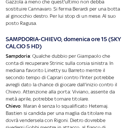
Gazzola a meno che quest'ultimo non debba
sostituire Cannavaro. Si ferma Berardi per una botta
al ginocchio destro. Per lui stop di un mese. Al suo
posto Ragusa.
SAMPDORIA-CHIEVO, domenica ore 15 (SKY
CALCIO 5 HD)
Sampdoria
: Qualche dubbio per Giampaolo che
conta di recuperare Strinic sulla corsia sinistra. In
mediana favorito Linetty su Barreto mentre il
secondo tempo di Caprari contro l'Inter potrebbe
avregli dato la chance di giocare dall'inizio contro il
Chievo. Attenzione alla porta: Viviano, assente da
metà aprile, potrebbe tornare titolare.
Chievo
: Maran è senza lo squalificato Hetemaj.
Bastien si candida per una maglia da titolare ma
dovrà vendersela con Rigoni. Dietro dovrebbe
rivedersi Gobbi mentre in attacco, al fianco di