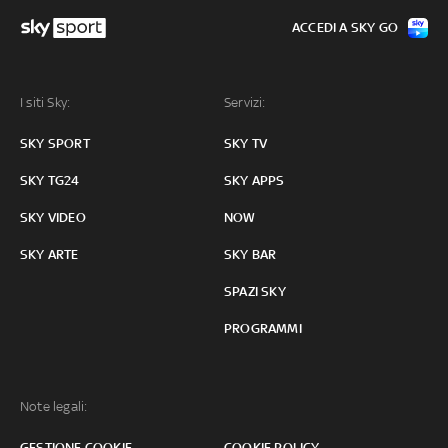
ACCEDI A SKY GO
I siti Sky:
Servizi:
SKY SPORT
SKY TV
SKY TG24
SKY APPS
SKY VIDEO
NOW
SKY ARTE
SKY BAR
SPAZI SKY
PROGRAMMI
Note legali:
GESTIONE COOKIE
COOKIE POLICY