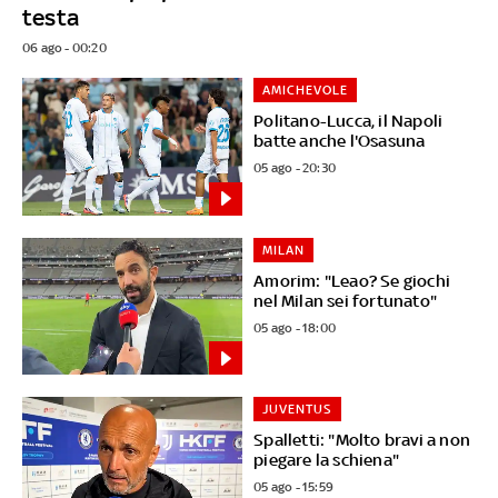
testa
06 ago - 00:20
AMICHEVOLE
Politano-Lucca, il Napoli
batte anche l'Osasuna
05 ago - 20:30
MILAN
Amorim: "Leao? Se giochi
nel Milan sei fortunato"
05 ago - 18:00
JUVENTUS
Spalletti: "Molto bravi a non
piegare la schiena"
05 ago - 15:59