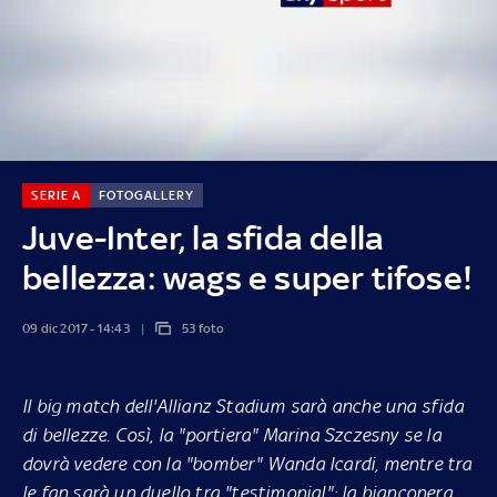
SERIE A
FOTOGALLERY
Juve-Inter, la sfida della
bellezza: wags e super tifose!
09 dic 2017 - 14:43
53 foto
Il big match dell'Allianz Stadium sarà anche una sfida
di bellezze. Così, la "portiera" Marina Szczesny se la
dovrà vedere con la "bomber" Wanda Icardi, mentre tra
le fan sarà un duello tra "testimonial": la bianconera