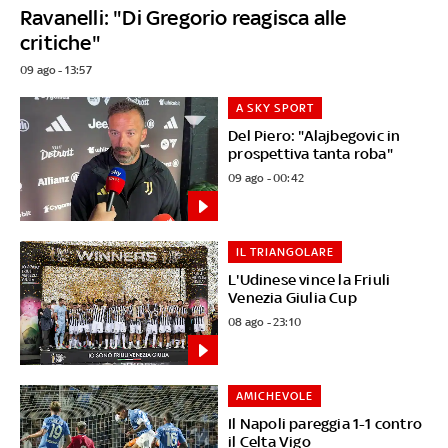
Ravanelli: "Di Gregorio reagisca alle
critiche"
09 ago - 13:57
A SKY SPORT
Del Piero: "Alajbegovic in
prospettiva tanta roba"
09 ago - 00:42
IL TRIANGOLARE
L'Udinese vince la Friuli
Venezia Giulia Cup
08 ago - 23:10
AMICHEVOLE
Il Napoli pareggia 1-1 contro
il Celta Vigo