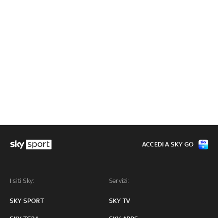
ACCEDI A SKY GO
I siti Sky:
Servizi:
SKY SPORT
SKY TV