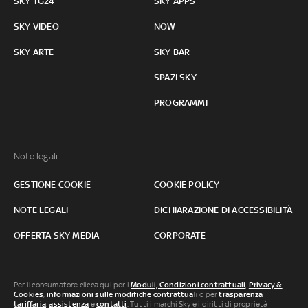
SKY TG24
SKY APPS
SKY VIDEO
NOW
SKY ARTE
SKY BAR
SPAZI SKY
PROGRAMMI
Note legali:
GESTIONE COOKIE
COOKIE POLICY
NOTE LEGALI
DICHIARAZIONE DI ACCESSIBILITÀ
OFFERTA SKY MEDIA
CORPORATE
Per il consumatore clicca qui per i
Moduli, Condizioni contrattuali
,
Privacy &
Cookies
,
informazioni sulle modifiche contrattuali
o per
trasparenza
tariffaria
,
assistenza
e
contatti
. Tutti i marchi Sky e i diritti di proprietà