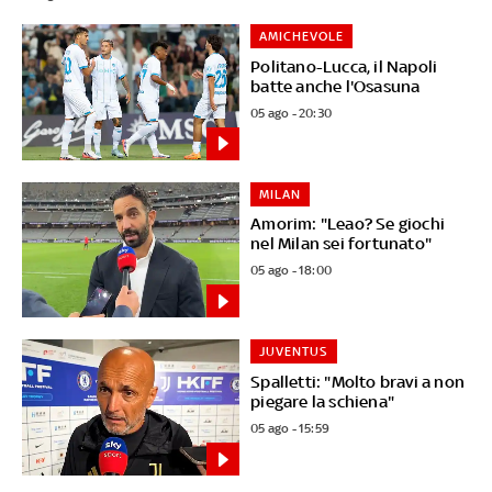
AMICHEVOLE
Politano-Lucca, il Napoli
batte anche l'Osasuna
05 ago - 20:30
MILAN
Amorim: "Leao? Se giochi
nel Milan sei fortunato"
05 ago - 18:00
JUVENTUS
Spalletti: "Molto bravi a non
piegare la schiena"
05 ago - 15:59