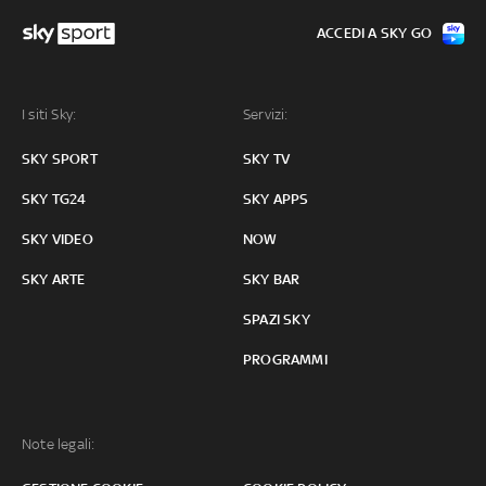
ACCEDI A SKY GO
I siti Sky:
Servizi:
SKY SPORT
SKY TV
SKY TG24
SKY APPS
SKY VIDEO
NOW
SKY ARTE
SKY BAR
SPAZI SKY
PROGRAMMI
Note legali: