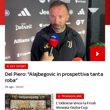
A SKY SPORT
Del Piero: "Alajbegovic in prospettiva tanta
roba"
09 ago - 00:42
IL TRIANGOLARE
L'Udinese vince la Friuli
Venezia Giulia Cup