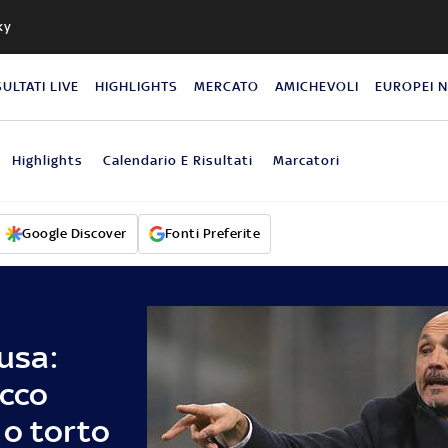
ky
SULTATI LIVE
HIGHLIGHTS
MERCATO
AMICHEVOLI
EUROPEI 
Highlights
Calendario E Risultati
Marcatori
Google Discover
Fonti Preferite
cusa:
Ecco
 o torto