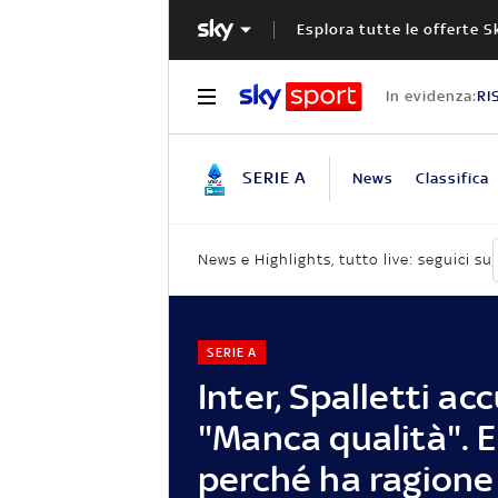
Esplora tutte le offerte S
In evidenza:
RI
SERIE A
News
Classifica
News e Highlights, tutto live: seguici su
SERIE A
Inter, Spalletti ac
"Manca qualità". 
perché ha ragione