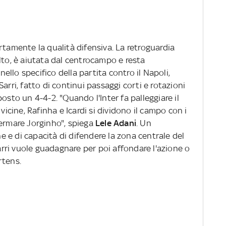
rtamente la qualità difensiva. La retroguardia
lto, è aiutata dal centrocampo e resta
llo specifico della partita contro il Napoli,
arri, fatto di continui passaggi corti e rotazioni
osto un 4-4-2. "Quando l'Inter fa palleggiare il
vicine, Rafinha e Icardi si dividono il campo con i
hermare Jorginho", spiega
Lele Adani
. Un
 e di capacità di difendere la zona centrale del
ri vuole guadagnare per poi affondare l'azione o
rtens.