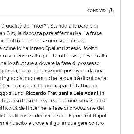
CONDIVIDI
ù qualità dell'Inter?". Stando alle parole di
n Siro, la risposta pare affermativa. La frase
dire tutto e niente se non si definisce
 e come lo ha inteso Spalletti stesso. Molto
o si riferisce alla qualità offensiva, ovvero alla
 nello sfruttare a dovere la fase di possesso
uperata, da una transizione positiva o da una
stinguo dal momento che la qualità di cui parla
tà tecnica ma anche una capacità tattica di
 opportuno.
Riccardo Trevisani
e
Lele Adani
, in
raverso l'uso di Sky Tech, alcune situazioni di
fficoltà dell'Inter nella fase di produzione del
idità difensiva dei nerazzurri. E poi c'è il Napoli
n è riuscito a trovare il gol in due gare contro