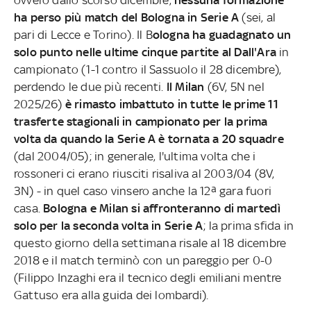
ovvero dallo scorso dicembre,
nessuna formazione
ha perso più match del Bologna in Serie A
(sei, al
pari di Lecce e Torino). Il B
ologna ha guadagnato un
solo punto nelle ultime cinque partite al Dall'Ara
in
campionato (1-1 contro il Sassuolo il 28 dicembre),
perdendo le due più recenti.
Il Milan
(6V, 5N nel
2025/26)
è rimasto imbattuto in tutte le prime 11
trasferte stagionali in campionato per la prima
volta da quando la Serie A è tornata a 20 squadre
(dal 2004/05); in generale, l'ultima volta che i
rossoneri ci erano riusciti risaliva al 2003/04 (8V,
3N) - in quel caso vinsero anche la 12ª gara fuori
casa.
Bologna e Milan si affronteranno di martedì
solo per la seconda volta in Serie A
; la prima sfida in
questo giorno della settimana risale al 18 dicembre
2018 e il match terminò con un pareggio per 0-0
(Filippo Inzaghi era il tecnico degli emiliani mentre
Gattuso era alla guida dei lombardi).