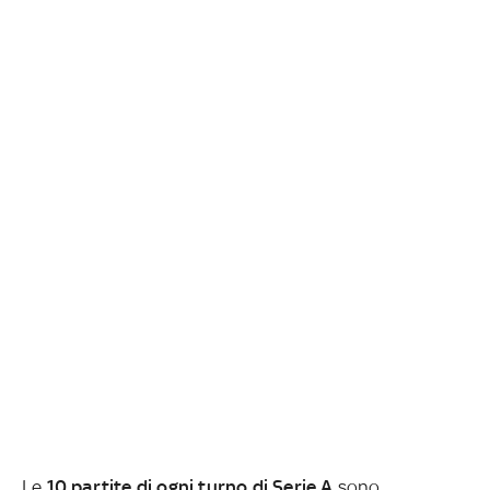
Le
10 partite di ogni turno di Serie A
sono