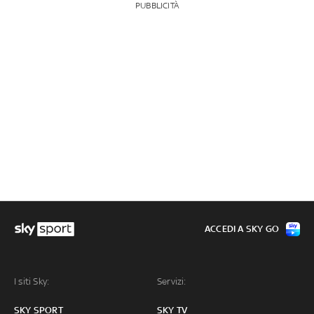
PUBBLICITÀ
ACCEDI A SKY GO
I siti Sky:
Servizi:
SKY SPORT
SKY TV