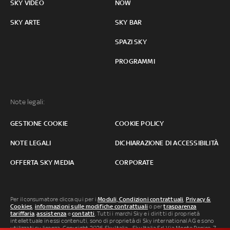
SKY VIDEO
NOW
SKY ARTE
SKY BAR
SPAZI SKY
PROGRAMMI
Note legali:
GESTIONE COOKIE
COOKIE POLICY
NOTE LEGALI
DICHIARAZIONE DI ACCESSIBILITÀ
OFFERTA SKY MEDIA
CORPORATE
Per il consumatore clicca qui per i
Moduli, Condizioni contrattuali
,
Privacy &
Cookies
,
informazioni sulle modifiche contrattuali
o per
trasparenza
tariffaria
,
assistenza
e
contatti
. Tutti i marchi Sky e i diritti di proprietà
intellettuale in essi contenuti, sono di proprietà di Sky international AG e sono
utilizzati su licenza. Copyright 2026 Sky Italia - Sky Italia Srl Via Monte Penice, 7 -