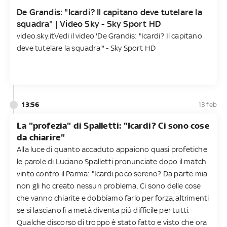
De Grandis: "Icardi? Il capitano deve tutelare la
squadra" | Video Sky - Sky Sport HD
video.sky.it
Vedi il video 'De Grandis: "Icardi? Il capitano
deve tutelare la squadra"' - Sky Sport HD
13:56
13 feb
La "profezia" di Spalletti: "Icardi? Ci sono cose
da chiarire"
Alla luce di quanto accaduto appaiono quasi profetiche
le parole di Luciano Spalletti pronunciate dopo il match
vinto contro il Parma: "Icardi poco sereno? Da parte mia
non gli ho creato nessun problema. Ci sono delle cose
che vanno chiarite e dobbiamo farlo per forza, altrimenti
se si lasciano lì a metà diventa più difficile per tutti.
Qualche discorso di troppo è stato fatto e visto che ora