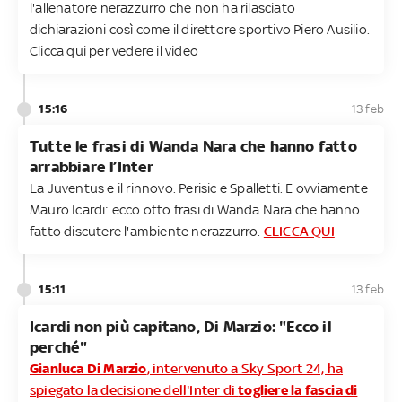
l'allenatore nerazzurro che non ha rilasciato
dichiarazioni così come il direttore sportivo Piero Ausilio.
Clicca qui per vedere il video
15:16
13 feb
Tutte le frasi di Wanda Nara che hanno fatto
arrabbiare l’Inter
La Juventus e il rinnovo. Perisic e Spalletti. E ovviamente
Mauro Icardi: ecco otto frasi di Wanda Nara che hanno
fatto discutere l'ambiente nerazzurro.
CLICCA QUI
15:11
13 feb
Icardi non più capitano, Di Marzio: "Ecco il
perché"
Gianluca Di Marzio
, intervenuto a Sky Sport 24, ha
spiegato la decisione dell'Inter di
togliere la fascia di