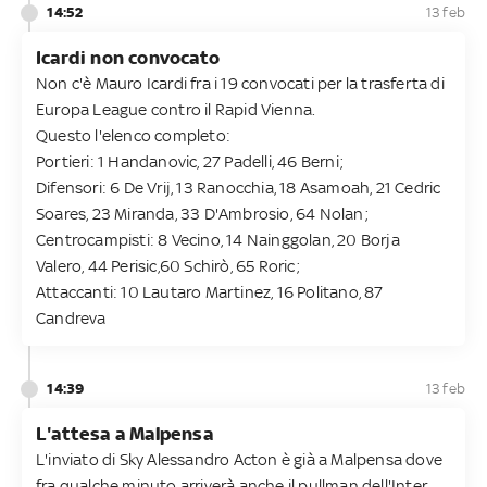
14:52
13 feb
Icardi non convocato
Non c'è Mauro Icardi fra i 19 convocati per la trasferta di
Europa League contro il Rapid Vienna.
Questo l'elenco completo:
Portieri: 1 Handanovic, 27 Padelli, 46 Berni;
Difensori: 6 De Vrij, 13 Ranocchia, 18 Asamoah, 21 Cedric
Soares, 23 Miranda, 33 D'Ambrosio, 64 Nolan;
Centrocampisti: 8 Vecino, 14 Nainggolan, 20 Borja
Valero, 44 Perisic,60 Schirò, 65 Roric;
Attaccanti: 10 Lautaro Martinez, 16 Politano, 87
Candreva
14:39
13 feb
L'attesa a Malpensa
L'inviato di Sky Alessandro Acton è già a Malpensa dove
fra qualche minuto arriverà anche il pullman dell'Inter.