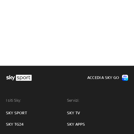
ACCEDI A SKY GO
I siti Sky:
Servizi:
SKY SPORT
SKY TV
SKY TG24
SKY APPS