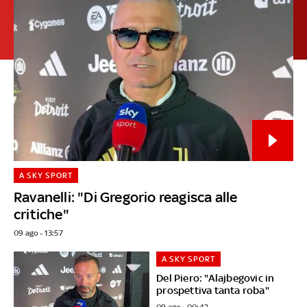
A SKY SPORT
Ravanelli: "Di Gregorio reagisca alle
critiche"
09 ago - 13:57
A SKY SPORT
Del Piero: "Alajbegovic in
prospettiva tanta roba"
09 ago - 00:42