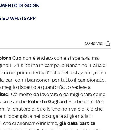
NAMENTO DI GODIN
E SU WHATSAPP
CONDIVIDI
pions Cup
non è andato come si sperava, ma
na. Il 24 si torna in campo, a Nanchino. L'aria di
tus
nel primo derby d'Italia della stagione, con i
la pari con i bianconeri per tutto il campionato.
re meglio rispetto a quanto fatto vedere a
ited.
C'è molto da lavorare e da migliorare come
viso è anche
Roberto Gagliardini,
che con i Red
on l'allenatore di quello che non va e di ciò che
centrocampista nel post gara ai giornalisti
ni che ci alleniamo insieme,
già dalla partita