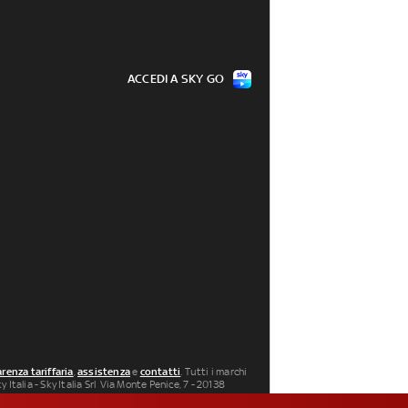
ACCEDI A SKY GO
renza tariffaria
,
assistenza
e
contatti
. Tutti i marchi
 Italia - Sky Italia Srl Via Monte Penice, 7 - 20138