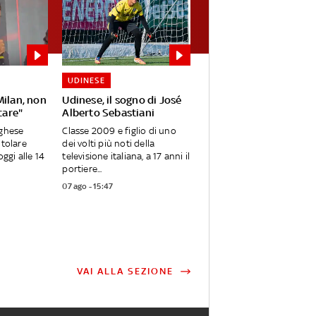
UDINESE
Milan, non
Udinese, il sogno di José
care"
Alberto Sebastiani
oghese
Classe 2009 e figlio di uno
itolare
dei volti più noti della
oggi alle 14
televisione italiana, a 17 anni il
portiere...
07 ago - 15:47
VAI ALLA SEZIONE