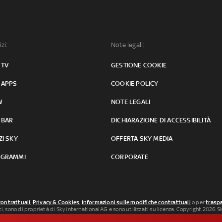
izi:
Note legali:
 TV
GESTIONE COOKIE
 APPS
COOKIE POLICY
W
NOTE LEGALI
 BAR
DICHIARAZIONE DI ACCESSIBILITÀ
ZI SKY
OFFERTA SKY MEDIA
GRAMMI
CORPORATE
contrattuali
,
Privacy & Cookies
,
informazioni sulle modifiche contrattuali
o per
traspa
uti, sono di proprietà di Sky international AG e sono utilizzati su licenza. Copyright 2026 Sky
 SkySport: ISSN 3035-1545.
Segnalazione Abusi