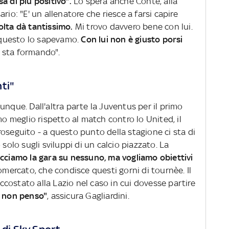
a di più positivo".
Lo spera anche Conte, alla
rio: "E' un allenatore che riesce a farsi capire
olta dà tantissimo.
Mi trovo davvero bene con lui.
a questo lo sapevamo.
Con lui non è giusto porsi
i sta formando".
ti"
unque. Dall'altra parte la Juventus per il primo
mo meglio rispetto al match contro lo United, il
oseguito - a questo punto della stagione ci sta di
 solo sugli sviluppi di un calcio piazzato. La
cciamo la gara su nessuno, ma vogliamo obiettivi
iomercato, che condisce questi gorni di tournèe. Il
costato alla Lazio nel caso in cui dovesse partire
 non penso"
, assicura Gagliardini.