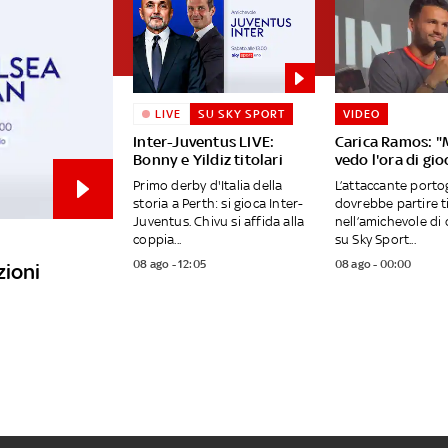
LIVE
SU SKY SPORT
VIDEO
Inter-Juventus LIVE:
Carica Ramos: "
Bonny e Yildiz titolari
vedo l'ora di gio
Primo derby d'Italia della
L’attaccante port
storia a Perth: si gioca Inter-
dovrebbe partire t
Juventus. Chivu si affida alla
nell’amichevole di 
coppia...
su Sky Sport...
08 ago - 12:05
08 ago - 00:00
zioni