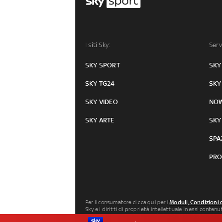
I siti Sky:
Serv
SKY SPORT
SKY
SKY TG24
SKY
SKY VIDEO
NO
SKY ARTE
SKY
SPA
PRO
Per il consumatore clicca qui per i
Moduli, Condizioni 
Sky e i diritti di proprietà intellettuale in essi conten
Milano P.IVA 04619241005. SkyTG24: ISSN 3035-1537 e