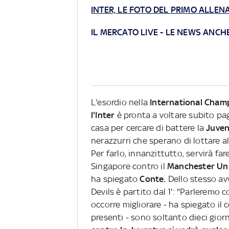
INTER, LE FOTO DEL PRIMO ALLE
IL MERCATO LIVE
-
LE NEWS ANCH
L'esordio nella
International Cham
l'Inter
è pronta a voltare subito pagi
casa per cercare di battere la
Juven
nerazzurri che sperano di lottare al
Per farlo, innanzittutto, servirà fa
Singapore contro il
Manchester Un
ha spiegato
Conte.
Dello stesso av
Devils è partito dal 1': "Parleremo c
occorre migliorare - ha spiegato il 
presenti - sono soltanto dieci gior