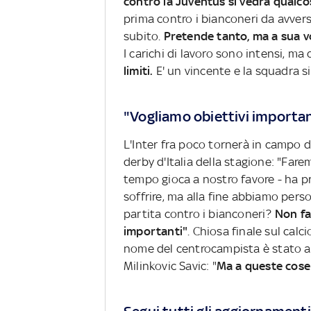
contro la Juventus si vedrà qualcos
prima contro i bianconeri da avversa
subito.
Pretende tanto, ma a sua v
I carichi di lavoro sono intensi, m
limiti.
E' un vincente e la squadra s
"Vogliamo obiettivi importan
L'Inter fra poco tornerà in campo d
derby d'Italia della stagione: "Fare
tempo gioca a nostro favore - ha pr
soffrire, ma alla fine abbiamo perso
partita contro i bianconeri?
Non fa
importanti"
. Chiosa finale sul calc
nome del centrocampista è stato ac
Milinkovic Savic: "
Ma a queste cose