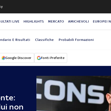
ky
SULTATI LIVE
HIGHLIGHTS
MERCATO
AMICHEVOLI
EUROPEI 
ndario E Risultati
Classifiche
Probabili Formazioni
Google Discover
Fonti Preferite
nte:
lui non