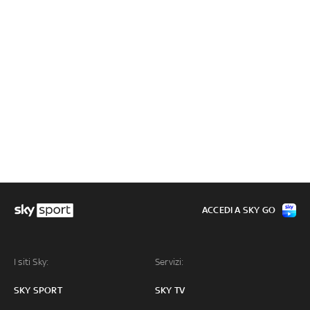
ACCEDI A SKY GO
I siti Sky:
Servizi:
SKY SPORT
SKY TV