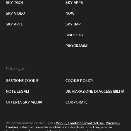
SKY TG24
SKY APPS
SKY VIDEO
NOW
SKY ARTE
SKY BAR
SPAZI SKY
PROGRAMMI
Note legali:
GESTIONE COOKIE
COOKIE POLICY
NOTE LEGALI
DICHIARAZIONE DI ACCESSIBILITÀ
OFFERTA SKY MEDIA
CORPORATE
Per il consumatore clicca qui per i
Moduli, Condizioni contrattuali
,
Privacy &
Cookies
,
informazioni sulle modifiche contrattuali
o per
trasparenza