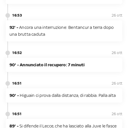
16:53
26 ott
92' -
Ancora una interruzione: Bentancur a terra dopo
una brutta caduta
16:52
26 ott
90' - Annunciato il recupero: 7 minuti
16:51
26 ott
90' -
Higuain ci prova dalla distanza, di rabbia. Palla alta
16:51
26 ott
89' -
Si difende il Lecce, che ha lasciato alla Juve le fasce