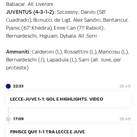
Babacar.
All. Liverani
JUVENTUS (4-3-1-2):
Szczesny; Danilo (58'
Cuadrado), Bonucci, de Ligt, Alex Sandro; Bentancur,
Pjanic (67' Khedira), Emre Can (71' Rabiot);
Bernardeschi; Higuain, Dybala.
All. Sarri
Ammoniti:
Calderoni (L), Rossettini (L), Mancosu (L),
Bernardeschi (J), Lapadula (L), Sarri (all. Juve, per
proteste)
22:33
26 ott
LECCE-JUVE 1-1: GOL E HIGHLIGHTS. VIDEO
17:09
26 ott
FINISCE QUI! 1-1 TRA LECCE E JUVE