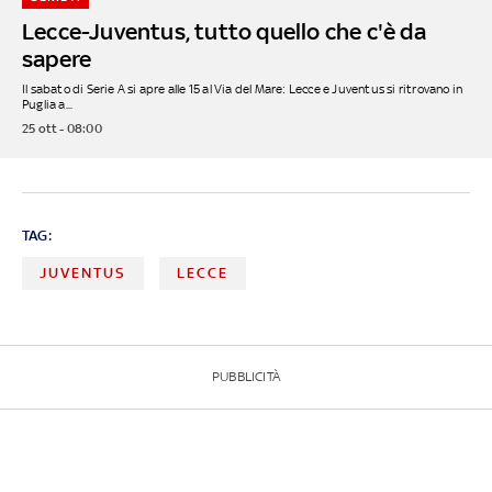
Lecce-Juventus, tutto quello che c'è da
sapere
Il sabato di Serie A si apre alle 15 al Via del Mare: Lecce e Juventus si ritrovano in
Puglia a...
25 ott - 08:00
TAG:
JUVENTUS
LECCE
PUBBLICITÀ