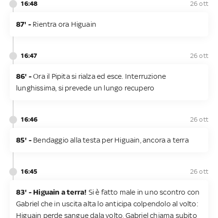
16:48
26 ott
87' -
Rientra ora Higuain
16:47
26 ott
86' -
Ora il Pipita si rialza ed esce. Interruzione
lunghissima, si prevede un lungo recupero
16:46
26 ott
85' -
Bendaggio alla testa per Higuain, ancora a terra
16:45
26 ott
83' - Higuain a terra!
Si è fatto male in uno scontro con
Gabriel che in uscita alta lo anticipa colpendolo al volto:
Higuain perde sangue dala volto, Gabriel chiama subito