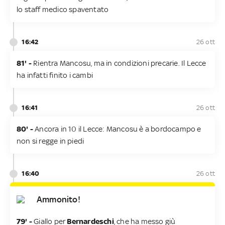
lo staff medico spaventato
16:42
26 ott
81' -
Rientra Mancosu, ma in condizioni precarie. Il Lecce
ha infatti finito i cambi
16:41
26 ott
80' -
Ancora in 10 il Lecce: Mancosu è a bordocampo e
non si regge in piedi
16:40
26 ott
Ammonito!
79' -
Giallo per
Bernardeschi
, che ha messo giù