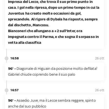
Impresa del Lecce, che trova il suo primo punto in
casa. I gol nella ripresa, dopo un primo tempo in cui la
Juventus ha creato molte occasioni da gol,
sprecandole. Al rigore di Dybala ha risposto, sempre
dal dischetto, Mancosu.
Bianconeri che allungano a +2 sull'Inter, ora
impegnata contro il Parma, e che sogna il sorpasso in
vetta alla classifica
16:58
26 ott
96' -
Diagonale di Higuain da posizione molto defilata!
Gabriel chiude coprendo bene il suo palo
16:57
26 ott
96' -
Assedio Juve, ma il Lecce sembra reggere, spinto
anche dal suo pubblico