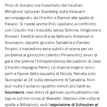
Privo di Soriano ma trascinato dai risultati,
Mihajlovic opta per Svanberg sulla trequarti
accompagnato da Orsolini e Barrow alle spalle di
Palacio. Si rivede anche Poli, capitano a confronto
con Criscito tra i rossoblù senza Schone, Ghiglione e
Romero. Eredità raccolta da Behrami, Ankersen e
Soumaoro, davanti giocano Sanabria e Pandev.
Proprio il macedone esce subito di scena per un
problema al ginocchio (dentro Pinamonti), avvio di
gara che premia l’intraprendenza dei padroni di casa
(Orsolini impegna Perin). Le chance migliori sono
però a favore della squadra di Nicola, frenata solo
Skorupski al 24’ sulla deviazione di Sanabria. Non
può nulla il polacco quattro minuti più tardi su
Soumaoro
, new entry di gennaio puntualissimo nel
tap-in sul tiro-cross di Masiello. Destino che volta le
spalle a Mihajlovic, vedi l’
espulsione di Schouten al