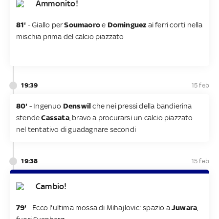
Ammonito!
81'
- Giallo per
Soumaoro
e
Dominguez
ai ferri corti nella
mischia prima del calcio piazzato
19:39
15 feb
80'
- Ingenuo
Denswil
che nei pressi della bandierina
stende
Cassata
, bravo a procurarsi un calcio piazzato
nel tentativo di guadagnare secondi
19:38
15 feb
Cambio!
79'
- Ecco l'ultima mossa di Mihajlovic: spazio a
Juwara
,