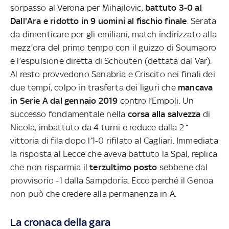
sorpasso al Verona per Mihajlovic,
battuto 3-0 al
Dall'Ara e ridotto in 9 uomini al fischio finale
. Serata
da dimenticare per gli emiliani, match indirizzato alla
mezz’ora del primo tempo con il guizzo di Soumaoro
e l’espulsione diretta di Schouten (dettata dal Var).
Al resto provvedono Sanabria e Criscito nei finali dei
due tempi, colpo in trasferta dei liguri che
mancava
in Serie A dal gennaio 2019
contro l’Empoli. Un
successo fondamentale nella
corsa alla salvezza
di
Nicola, imbattuto da 4 turni e reduce dalla 2^
vittoria di fila dopo l’1-0 rifilato al Cagliari. Immediata
la risposta al Lecce che aveva battuto la Spal, replica
che non risparmia il
terzultimo posto
sebbene dal
provvisorio -1 dalla Sampdoria. Ecco perché il Genoa
non può che credere alla permanenza in A.
La cronaca della gara