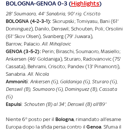
BOLOGNA-GENOA 0-3 (
Highlights
)
28' Soumaoro, 44' Sanabria, 90' rig. Criscito
BOLOGNA (4-2-3-1):
Skorupski; Tomiyasu, Bani (61'
Dominguez), Danilo, Denswil; Schouten, Poli; Orsolini
(61' Skov Olsen), Svanberg (79' Juwara),
Barrow; Palacio.
All. Mihajlovic
GENOA (3-5-2):
Perin; Biraschi, Soumaoro, Masiello;
Ankersen (46' Goldaniga), Sturaro, Radovanovic (75'
Cassata), Behrami, Criscito; Pandev (13' Pinamonti),
Sanabria.
All. Nicola
Ammoniti
:
Ankersen (G), Goldaniga (G), Sturaro (G),
Denswil (B), Soumaoro (G), Dominguez (B), Cassata
(G)
Espulsi
:
Schouten (B) al 34', Denswil (B) all'89'
Niente 6° posto per il
Bologna
, rimandato all’esame
Europa dopo la sfida persa contro il
Genoa
. Sfuma il