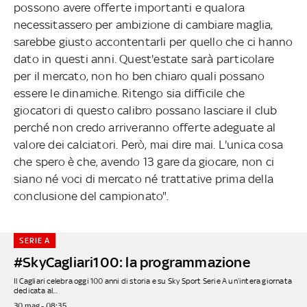
possono avere offerte importanti e qualora
necessitassero per ambizione di cambiare maglia,
sarebbe giusto accontentarli per quello che ci hanno
dato in questi anni. Quest'estate sarà particolare
per il mercato, non ho ben chiaro quali possano
essere le dinamiche. Ritengo sia difficile che
giocatori di questo calibro possano lasciare il club
perché non credo arriveranno offerte adeguate al
valore dei calciatori. Però, mai dire mai. L'unica cosa
che spero è che, avendo 13 gare da giocare, non ci
siano né voci di mercato né trattative prima della
conclusione del campionato".
SERIE A
#SkyCagliari100: la programmazione
Il Cagliari celebra oggi 100 anni di storia e su Sky Sport Serie A un’intera giornata
dedicata al...
30 mag - 08:35