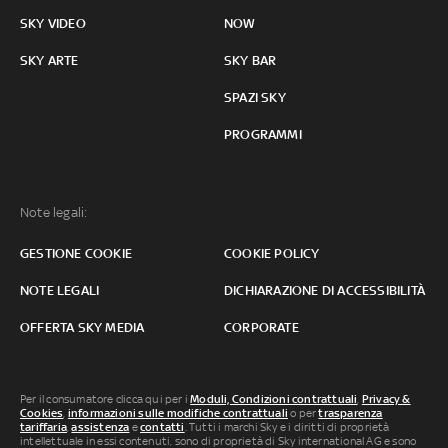
SKY VIDEO
NOW
SKY ARTE
SKY BAR
SPAZI SKY
PROGRAMMI
Note legali:
GESTIONE COOKIE
COOKIE POLICY
NOTE LEGALI
DICHIARAZIONE DI ACCESSIBILITÀ
OFFERTA SKY MEDIA
CORPORATE
Per il consumatore clicca qui per i
Moduli, Condizioni contrattuali
,
Privacy &
Cookies
,
informazioni sulle modifiche contrattuali
o per
trasparenza
tariffaria
,
assistenza
e
contatti
. Tutti i marchi Sky e i diritti di proprietà
intellettuale in essi contenuti, sono di proprietà di Sky international AG e sono