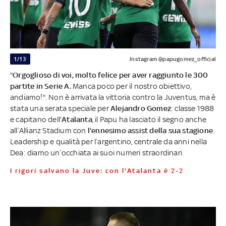
1/13
Instagram @papugomez_official
"
Orgoglioso di voi, molto felice per aver raggiunto le 300
partite in Serie A.
Manca poco per il nostro obiettivo,
andiamo!". Non è arrivata la vittoria contro la Juventus, ma è
stata una serata speciale per
Alejandro Gomez
: classe 1988
e capitano dell'
Atalanta
, il Papu ha lasciato il segno anche
all’Allianz Stadium con
l'ennesimo assist della sua stagione
.
Leadership e qualità per l’argentino, centrale da anni nella
Dea: diamo un’occhiata ai suoi numeri straordinari
I rigori salvano la Juve: con l'Atalanta è 2-2