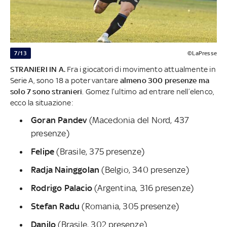
7/13
©LaPresse
STRANIERI IN A.
Fra i giocatori di movimento attualmente in
Serie A, sono 18 a poter vantare
almeno 300 presenze ma
solo 7 sono stranieri
. Gomez l’ultimo ad entrare nell’elenco,
ecco la situazione:
Goran Pandev
(Macedonia del Nord, 437
presenze)
Felipe
(Brasile, 375 presenze)
Radja Nainggolan
(Belgio, 340 presenze)
Rodrigo Palacio
(Argentina, 316 presenze)
Stefan Radu
(Romania, 305 presenze)
Danilo
(Brasile, 302 presenze)