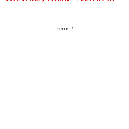
Insulti a tifoso provocatore: l'Atalanta si scusa
PUBBLICITÀ