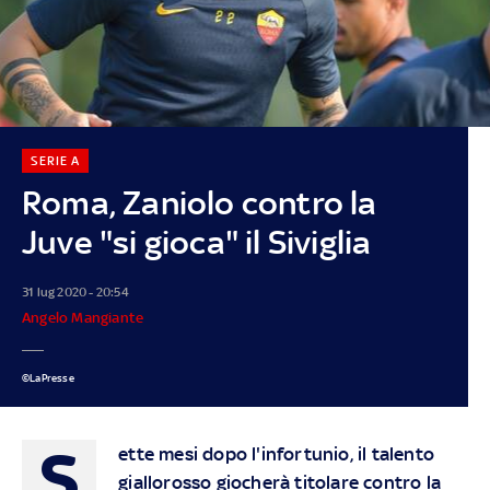
SERIE A
Roma, Zaniolo contro la
Juve "si gioca" il Siviglia
31 lug 2020 - 20:54
Angelo Mangiante
©LaPresse
S
ette mesi dopo l'infortunio, il talento
giallorosso giocherà titolare contro la