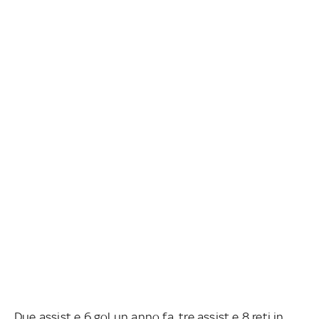
Due assist e 6 gol un anno fa, tre assist e 8 reti in