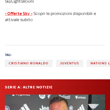
SkyLightsRoom
- Offerte Sky -
Scopri le promozioni disponibili e
attivale subito
TAG:
CRISTIANO RONALDO
JUVENTUS
NATIONS 
SERIE A: ALTRE NOTIZIE