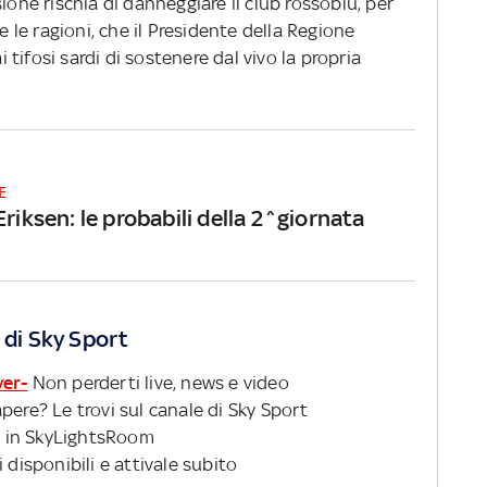
ione rischia di danneggiare il club rossoblù, per
le ragioni, che il Presidente della Regione
tifosi sardi di sostenere dal vivo la propria
E
Eriksen: le probabili della 2^giornata
 di Sky Sport
ver-
Non perderti live, news e video
pere? Le trovi sul canale di Sky Sport
 in SkyLightsRoom
 disponibili e attivale subito