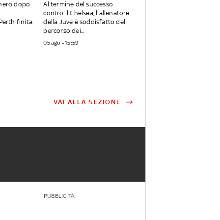
onero dopo
Al termine del successo
contro il Chelsea, l'allenatore
Perth finita
della Juve è soddisfatto del
percorso dei...
05 ago - 15:59
VAI ALLA SEZIONE
PUBBLICITÀ