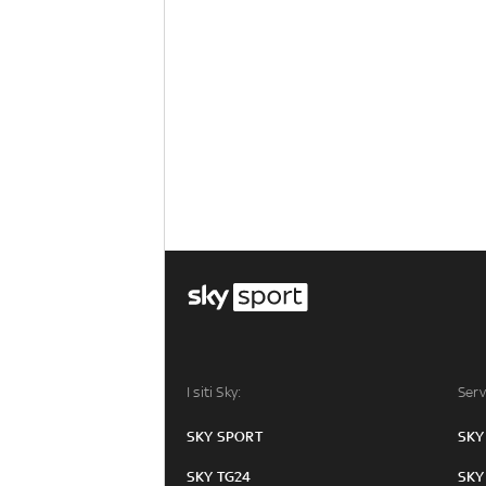
I siti Sky:
Serv
SKY SPORT
SKY
SKY TG24
SKY