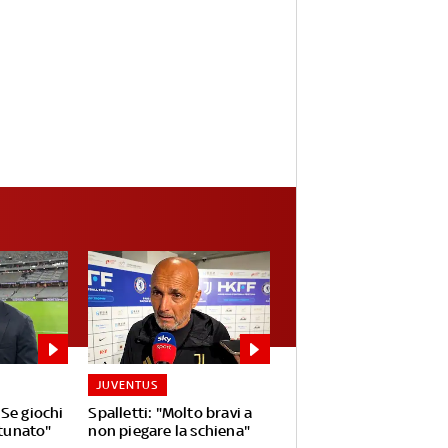
JUVENTUS
Se giochi
Spalletti: "Molto bravi a
rtunato"
non piegare la schiena"