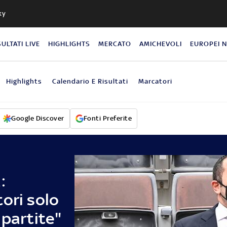
ky
SULTATI LIVE
HIGHLIGHTS
MERCATO
AMICHEVOLI
EUROPEI 
Highlights
Calendario E Risultati
Marcatori
Google Discover
Fonti Preferite
:
ori solo
 partite"