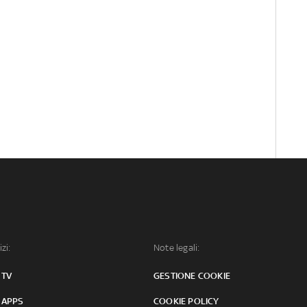
izi:
Note legali:
 TV
GESTIONE COOKIE
 APPS
COOKIE POLICY