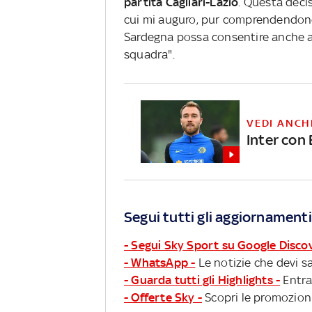
partita Cagliari-Lazio
. Questa decis
cui mi auguro, pur comprendendone 
Sardegna possa consentire anche ai 
squadra".
VEDI ANCH
Inter con 
Segui tutti gli aggiornamenti
- Segui Sky Sport su Google Disco
- WhatsApp -
Le notizie che devi sa
- Guarda tutti gli Highlights -
Entra
- Offerte Sky -
Scopri le promozioni