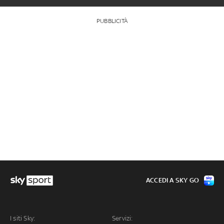
PUBBLICITÀ
ACCEDI A SKY GO
I siti Sky:
Servizi: