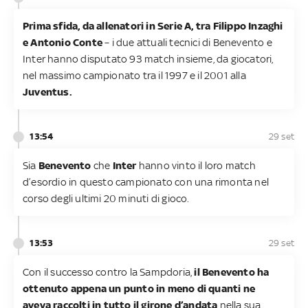
Prima sfida, da allenatori in Serie A, tra Filippo Inzaghi
e Antonio Conte
– i due attuali tecnici di Benevento e
Inter hanno disputato 93 match insieme, da giocatori,
nel massimo campionato tra il 1997 e il 2001 alla
Juventus.
13:54
29 set
Sia
Benevento
che
Inter
hanno vinto il loro match
d’esordio in questo campionato con una rimonta nel
corso degli ultimi 20 minuti di gioco.
13:53
29 set
Con il successo contro la Sampdoria,
il Benevento ha
ottenuto appena un punto in meno di quanti ne
aveva raccolti in tutto il girone d’andata
nella sua