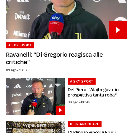
A SKY SPORT
Ravanelli: "Di Gregorio reagisca alle
critiche"
09 ago - 13:57
A SKY SPORT
Del Piero: "Alajbegovic in
prospettiva tanta roba"
09 ago - 00:42
IL TRIANGOLARE
L'Udinese vince la Friuli