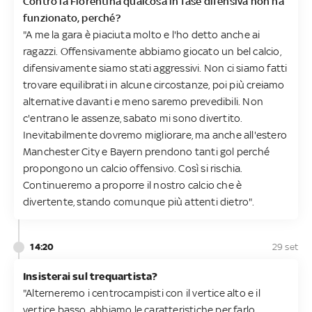
Contro la Fiorentina qualcosa in fase difensiva non ha
funzionato, perché?
"A me la gara è piaciuta molto e l'ho detto anche ai
ragazzi. Offensivamente abbiamo giocato un bel calcio,
difensivamente siamo stati aggressivi. Non ci siamo fatti
trovare equilibrati in alcune circostanze, poi più creiamo
alternative davanti e meno saremo prevedibili. Non
c'entrano le assenze, sabato mi sono divertito.
Inevitabilmente dovremo migliorare, ma anche all'estero
Manchester City e Bayern prendono tanti gol perché
propongono un calcio offensivo. Così si rischia.
Continueremo a proporre il nostro calcio che è
divertente, stando comunque più attenti dietro".
14:20
29 set
Insisterai sul trequartista?
"Alterneremo i centrocampisti con il vertice alto e il
vertice basso, abbiamo le caratteristiche per farlo.