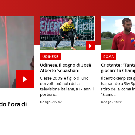
UDINESE
ROMA
Udinese, il sogno di José
Cristante: "Tanta
Alberto Sebastiani
giocare la Cham
Classe 2009 e figlio di uno
Il centrocampista 
dei volti più noti della
ha parlato a Sky S
televisione italiana, a 17 anni il
ritiro della Roma in
portiere...
"Siamo...
07 ago - 15:47
07 ago - 14:35
o l'ora di