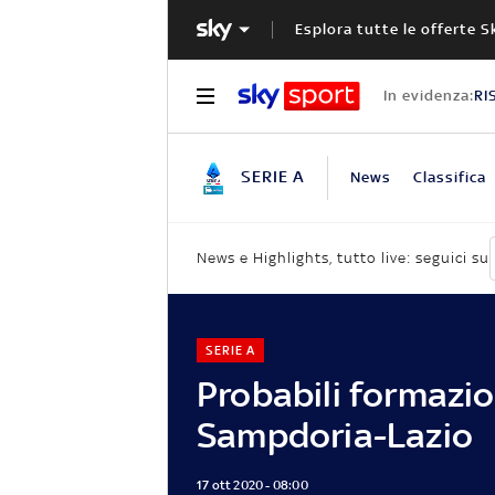
Esplora tutte le offerte S
In evidenza:
RI
SERIE A
News
Classifica
News e Highlights, tutto live: seguici su
SERIE A
Probabili formazio
Sampdoria-Lazio
17 ott 2020 - 08:00