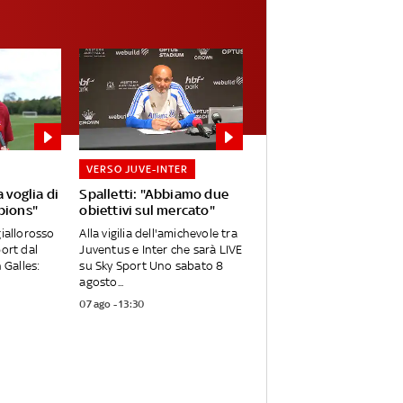
VERSO JUVE-INTER
 voglia di
Spalletti: "Abbiamo due
pions"
obiettivi sul mercato"
giallorosso
Alla vigilia dell'amichevole tra
port dal
Juventus e Inter che sarà LIVE
 Galles:
su Sky Sport Uno sabato 8
agosto...
07 ago - 13:30