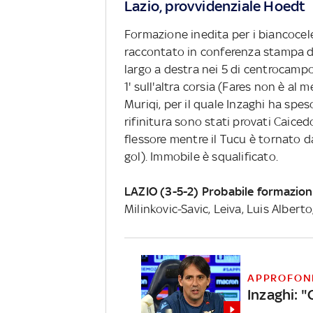
Lazio, provvidenziale Hoedt
Formazione inedita per i biancocele
raccontato in conferenza stampa da 
largo a destra nei 5 di centrocam
1' sull'altra corsia (Fares non è al
Muriqi, per il quale Inzaghi ha spes
rifinitura sono stati provati Caiced
flessore mentre il Tucu è tornato d
gol). Immobile è squalificato.
LAZIO (3-5-2) Probabile formazion
Milinkovic-Savic, Leiva, Luis Albert
APPROFON
Inzaghi: "