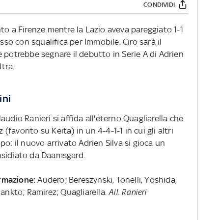
CONDIVIDI
to a Firenze mentre la Lazio aveva pareggiato 1-1
osso con squalifica per Immobile. Ciro sarà il
 potrebbe segnare il debutto in Serie A di Adrien
ltra.
ini
udio Ranieri si affida all'eterno Quagliarella che
avorito su Keita) in un 4-4-1-1 in cui gli altri
o: il nuovo arrivato Adrien Silva si gioca un
nsidiato da Daamsgard.
ormazione:
Audero; Bereszynski, Tonelli, Yoshida,
Jankto; Ramirez; Quagliarella.
All. Ranieri