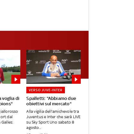
VERSO JUVE-INTER
 voglia di
Spalletti: "Abbiamo due
pions"
obiettivi sul mercato"
giallorosso
Alla vigilia dell'amichevole tra
port dal
Juventus e Inter che sarà LIVE
 Galles:
su Sky Sport Uno sabato 8
agosto...