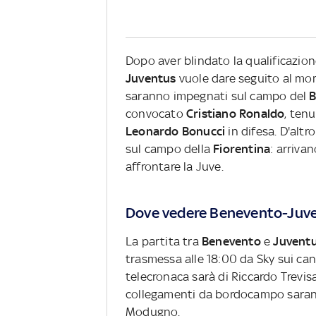
Dopo aver blindato la qualificazion
Juventus
vuole dare seguito al mo
saranno impegnati sul campo del
B
convocato
Cristiano
Ronaldo
, ten
Leonardo
Bonucci
in difesa. D'altr
sul campo della
Fiorentina
: arriva
affrontare la Juve.
Dove vedere Benevento-Juve
La partita tra
Benevento
e
Juvent
trasmessa alle 18:00 da Sky sui cana
telecronaca sarà di Riccardo Trevis
collegamenti da bordocampo saran
Modugno.