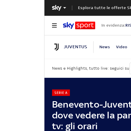
Esplora tutte le offerte S
In evidenza:
RI
JUVENTUS
News
Video
News e Highlights, tutto live: seguici su
SERIE A
Benevento-Juvent
dove vedere la par
tv: gli orari