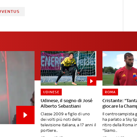
UVENTUS
UDINESE
ROMA
Udinese, il sogno di José
Cristante: "Tanta
Alberto Sebastiani
giocare la Cham
Classe 2009 e figlio di uno
Il centrocampista 
dei volti più noti della
ha parlato a Sky S
televisione italiana, a 17 anni il
ritiro della Roma in
portiere...
"Siamo...