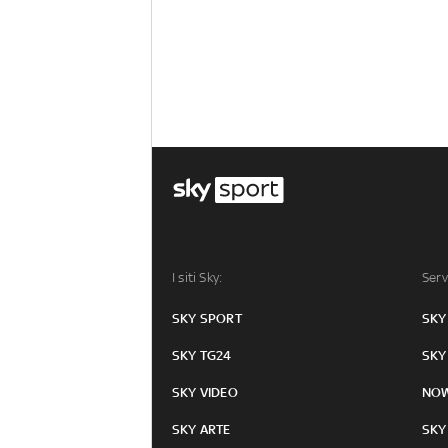
I siti Sky:
Serv
SKY SPORT
SKY
SKY TG24
SKY
SKY VIDEO
NO
SKY ARTE
SKY