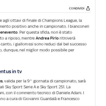
CONDIVIDI
e agli ottavi di finale di Champions League, la
mento positivo anche in campionato. I bianconeri
enevento
. Per questa sfida, non è stato
uto a riposo, mentre
Andrea
Pirlo
ritroverà
o canto, i giallorossi sono reduci dal bel successo
no, dunque, nel miglior modo possibile per
ntus in tv
us
, valida per la 9^ giornata di campionato, sarà
li Sky Sport Serie A e Sky Sport 251. La
ani, con il commento tecnico di Daniele Adani. I
no a cura di Giovanni Guardalà e Francesco