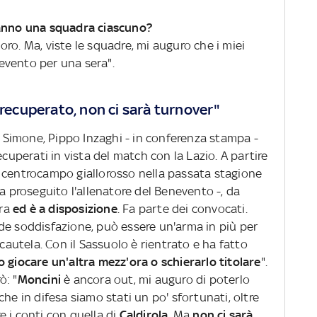
ranno una squadra ciascuno?
ro. Ma, viste le squadre, mi auguro che i miei
enevento per una sera".
 recuperato, non ci sarà turnover"
lo Simone, Pippo Inzaghi - in conferenza stampa -
ecuperati in vista del match con la Lazio. A partire
 centrocampo giallorosso nella passata stagione
a proseguito l'allenatore del Benevento -, da
dra
ed è a disposizione
. Fa parte dei convocati.
de soddisfazione, può essere un'arma in più per
 cautela. Con il Sassuolo è rientrato e ha fatto
o giocare un'altra mezz'ora o schierarlo titolare
".
ò: "
Moncini
è ancora out, mi auguro di poterlo
he in difesa siamo stati un po' sfortunati, oltre
 i conti con quella di
Caldirola
. Ma
non ci sarà