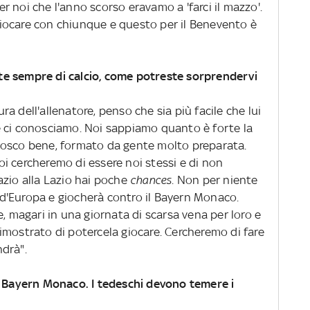
 noi che l'anno scorso eravamo a 'farci il mazzo'.
iocare con chiunque e questo per il Benevento è
e sempre di calcio, come potreste sorprendervi
a dell'allenatore, penso che sia più facile che lui
 ci conosciamo. Noi sappiamo quanto è forte la
nosco bene, formato da gente molto preparata.
 Noi cercheremo di essere noi stessi e di non
azio alla Lazio hai poche
chances
. Non per niente
re d'Europa e giocherà contro il Bayern Monaco.
e, magari in una giornata di scarsa vena per loro e
imostrato di potercela giocare. Cercheremo di fare
drà".
l Bayern Monaco. I tedeschi devono temere i