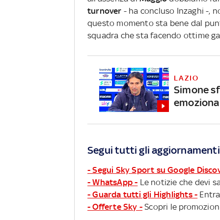
turnover
- ha concluso Inzaghi -, 
questo momento sta bene dal punto
squadra che sta facendo ottime ga
LAZIO
Simone sf
emoziona
Segui tutti gli aggiornamenti
- Segui Sky Sport su Google Disco
- WhatsApp -
Le notizie che devi sa
- Guarda tutti gli Highlights -
Entra
- Offerte Sky -
Scopri le promozioni