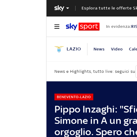
Esplora tutte le offerte S
In evidenza:
RI
LAZIO
News
Video
Cal
News e Highlights, tutto live: seguici su
BENEVENTO-LAZIO
Pippo Inzaghi: "Sf
Simone in A un gr
orgoglio. Spero che