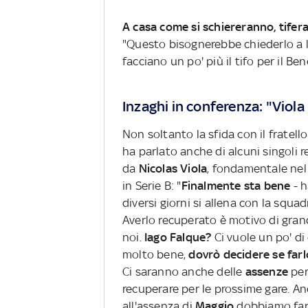
A casa come si schiereranno, tife
"Questo bisognerebbe chiederlo a lo
facciano un po' più il tifo per il B
Inzaghi in conferenza: "Viola
Non soltanto la sfida con il fratel
ha parlato anche di alcuni singoli r
da
Nicolas Viola
, fondamentale nel
in Serie B: "
Finalmente sta bene
- h
diversi giorni si allena con la squa
Averlo recuperato è motivo di gran
noi.
Iago Falque?
Ci vuole un po' di
molto bene,
dovrò decidere se farl
Ci saranno anche delle
assenze
per
recuperare per le prossime gare. Anc
all'assenza di
Maggio
dobbiamo fare