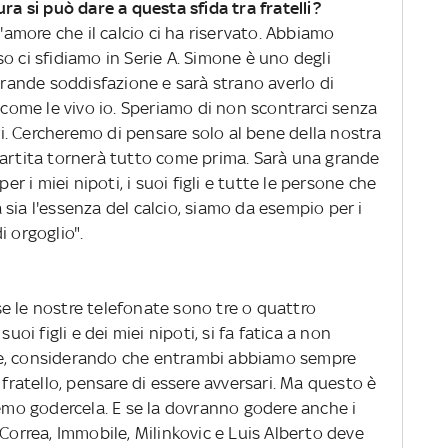
ra si può dare a questa sfida tra fratelli?
l'amore che il calcio ci ha riservato. Abbiamo
o ci sfidiamo in Serie A. Simone è uno degli
 grande soddisfazione e sarà strano averlo di
o come le vivo io. Speriamo di non scontrarci senza
ari. Cercheremo di pensare solo al bene della nostra
partita tornerà tutto come prima. Sarà una grande
er i miei nipoti, i suoi figli e tutte le persone che
sia l'essenza del calcio, siamo da esempio per i
i orgoglio".
e le nostre telefonate sono tre o quattro
uoi figli e dei miei nipoti, si fa fatica a non
icile, considerando che entrambi abbiamo sempre
 fratello, pensare di essere avversari. Ma questo è
remo godercela. E se la dovranno godere anche i
 Correa, Immobile, Milinkovic e Luis Alberto deve