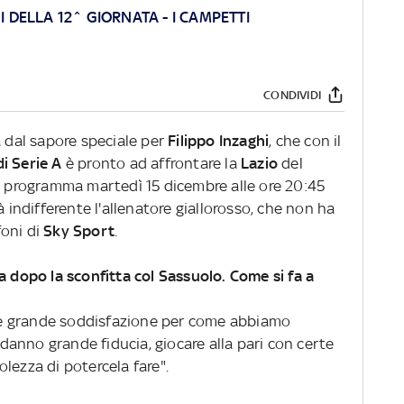
I DELLA 12^ GIORNATA - I CAMPETTI
CONDIVIDI
a dal sapore speciale per
Filippo Inzaghi
, che con il
i Serie A
è pronto ad affrontare la
Lazio
del
in programma martedì 15 dicembre alle ore 20:45
à indifferente l'allenatore giallorosso, che non ha
foni di
Sky Sport
.
a dopo la sconfitta col Sassuolo. Come si fa a
 c'è grande soddisfazione per come abbiamo
i danno grande fiducia, giocare alla pari con certe
lezza di potercela fare".