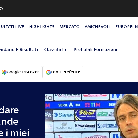
ky
SULTATI LIVE
HIGHLIGHTS
MERCATO
AMICHEVOLI
EUROPEI 
endario E Risultati
Classifiche
Probabili Formazioni
Google Discover
Fonti Preferite
idare
ande
 i miei