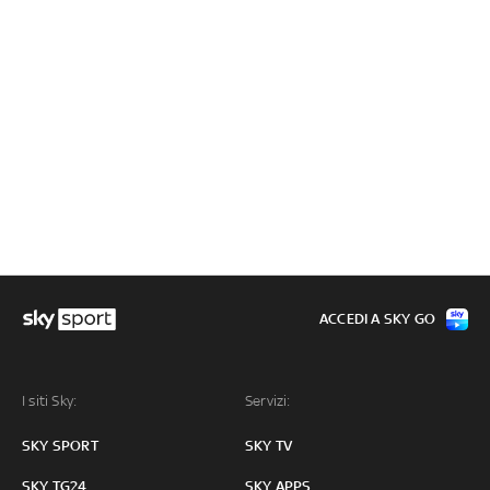
ACCEDI A SKY GO
I siti Sky:
Servizi:
SKY SPORT
SKY TV
SKY TG24
SKY APPS