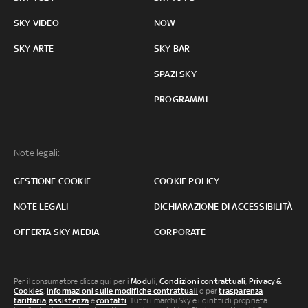
SKY VIDEO
NOW
SKY ARTE
SKY BAR
SPAZI SKY
PROGRAMMI
Note legali:
GESTIONE COOKIE
COOKIE POLICY
NOTE LEGALI
DICHIARAZIONE DI ACCESSIBILITÀ
OFFERTA SKY MEDIA
CORPORATE
Per il consumatore clicca qui per i
Moduli, Condizioni contrattuali
,
Privacy &
Cookies
,
informazioni sulle modifiche contrattuali
o per
trasparenza
tariffaria
,
assistenza
e
contatti
. Tutti i marchi Sky e i diritti di proprietà