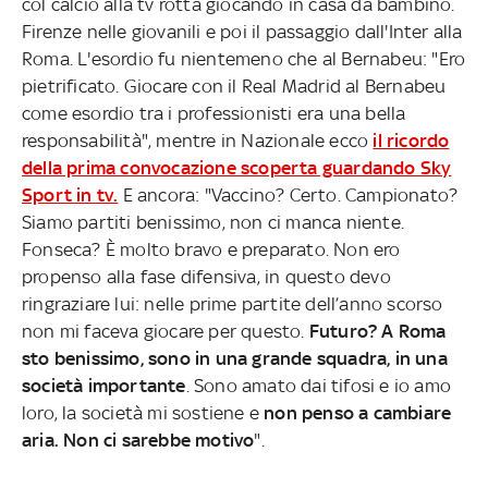
col calcio alla tv rotta giocando in casa da bambino.
Firenze nelle giovanili e poi il passaggio dall'Inter alla
Roma. L'esordio fu nientemeno che al Bernabeu: "Ero
pietrificato. Giocare con il Real Madrid al Bernabeu
come esordio tra i professionisti era una bella
responsabilità", mentre in Nazionale ecco
il ricordo
della prima convocazione scoperta guardando Sky
Sport in tv.
E ancora: "Vaccino? Certo. Campionato?
Siamo partiti benissimo, non ci manca niente.
Fonseca? È molto bravo e preparato. Non ero
propenso alla fase difensiva, in questo devo
ringraziare lui: nelle prime partite dell’anno scorso
non mi faceva giocare per questo.
Futuro? A Roma
sto benissimo, sono in una grande squadra, in una
società importante
. Sono amato dai tifosi e io amo
loro, la società mi sostiene e
non penso a cambiare
aria. Non ci sarebbe motivo
".