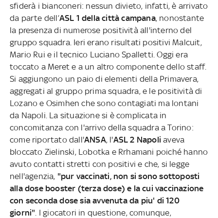
sfiderà i bianconeri: nessun divieto, infatti, è arrivato
da parte dell’
ASL 1 della città campana
, nonostante
la presenza di numerose positività all'interno del
gruppo squadra. Ieri erano risultati positivi Malcuit,
Mario Rui e il tecnico Luciano Spalletti. Oggi era
toccato a Meret e a un altro componente dello staff.
Si aggiungono un paio di elementi della Primavera,
aggregati al gruppo prima squadra, e le positività di
Lozano e Osimhen che sono contagiati ma lontani
da Napoli. La situazione si è complicata in
concomitanza con l'arrivo della squadra a Torino:
come riportato dall'
ANSA
, l'
ASL 2 Napoli
aveva
bloccato Zielinski, Lobotka e Rrhamani poiché hanno
avuto contatti stretti con positivi e che, si legge
nell'agenzia,
"pur vaccinati, non si sono sottoposti
alla dose booster (terza dose) e la cui vaccinazione
con seconda dose sia avvenuta da piu' di 120
giorni"
. I giocatori in questione, comunque,