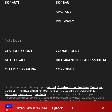
SKY ARTE
SKY BAR
SPAZI SKY
PROGRAMMI
Note legali:
GESTIONE COOKIE
COOKIE POLICY
NOTE LEGALI
DICHIARAZIONE DI ACCESSIBILITÀ
OFFERTA SKY MEDIA
CORPORATE
Per il consumatore clicca qui per i
Moduli, Condizioni contrattuali
,
Privacy &
Cookies
,
informazioni sulle modifiche contrattuali
o per
trasparenza
tariffaria
,
assistenza
e
contatti
. Tutti i marchi Sky e i diritti di proprietà
intellettuale in essi contenuti, sono di proprietà di Sky international AG e sono
utilizzati su licenza. Copyright 2026 Sky Italia - Sky Italia Srl Via Monte Penice, 7 -
20138 Milano P.IVA 04619241005. SkyTG24: ISSN 3035-1537 e SkySport: ISSN
Tutto Sky a 9€ per 30 giorni
3035-1545.
Segnalazione Abusi