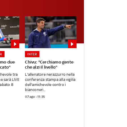
ER
INTER
iamo due
Chivu: "Cerchiamo gente
rcato"
che alzi il livello"
ichevole tra
L'allenatore nerazzurro nella
he sarà LIVE
conferenza stampa alla vigilia
sabato 8
dell'amichevole contro i
bianconeri...
07 ago - 11:35