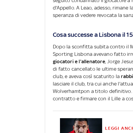
seguito condannato il giocatore a ri
d'Appello. A Leao, adesso, rimane l
speranza di vedere revocata la san
Cosa successe a Lisbona il 1
Dopo la sconfitta subita contro il
Sporting Lisbona avevano fatto irr
giocatori e l'allenatore
, Jorge Jesu
di fatto cancellato le ultime spera
club, e aveva così scaturito la
rabbi
lasciare il club, tra cui anche l'att
Wolverhamtpon a titolo definitivo. L
contratto e firmare con il Lille a co
LEGGI ANC