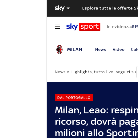
Esplora tutte le offerte S
In evidenza:
RI
MILAN
News
Video
Cal
News e Highlights, tutto live: seguici su
DAL PORTOGALLO
Milan, Leao: respin
ricorso, dovrà pag
milioni allo Sporti