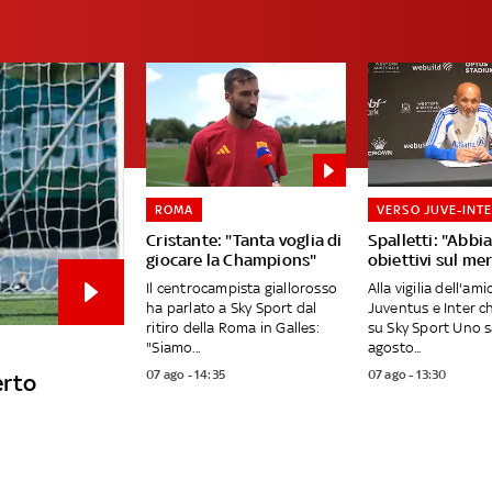
ROMA
VERSO JUVE-INT
Cristante: "Tanta voglia di
Spalletti: "Abb
giocare la Champions"
obiettivi sul me
Il centrocampista giallorosso
Alla vigilia dell'am
ha parlato a Sky Sport dal
Juventus e Inter c
ritiro della Roma in Galles:
su Sky Sport Uno 
"Siamo...
agosto...
07 ago - 14:35
07 ago - 13:30
erto