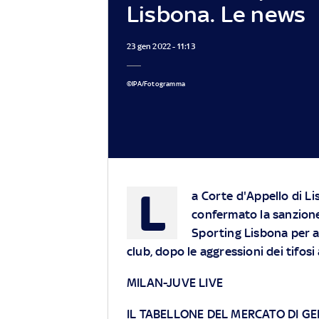
Lisbona. Le news
23 gen 2022 - 11:13
©IPA/Fotogramma
L
a Corte d'Appello di Li
confermato la sanzione 
Sporting Lisbona per av
club, dopo le aggressioni dei tifos
MILAN-JUVE LIVE
IL TABELLONE DEL MERCATO DI G