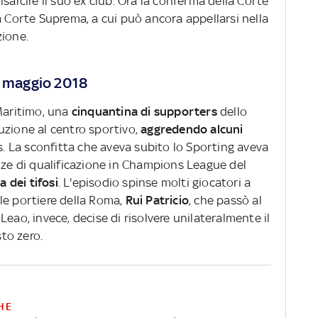
sarcire il suo ex club. Ora la conferma della Corte
a Corte Suprema, a cui può ancora appellarsi nella
zione.
5 maggio 2018
 Maritimo, una
cinquantina di supporters
dello
uzione al centro sportivo,
aggredendo alcuni
s. La sconfitta che aveva subito lo Sporting aveva
nze di qualificazione in Champions League del
a dei tifosi
. L'episodio spinse molti giocatori a
uale portiere della Roma,
Rui Patricio
, che passò al
eao, invece, decise di risolvere unilateralmente il
sto zero.
HE