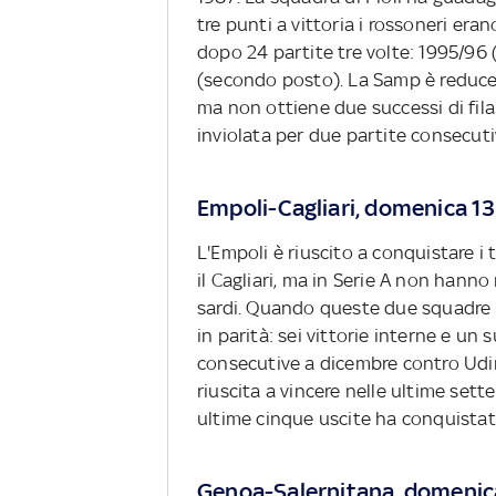
tre punti a vittoria i rossoneri era
dopo 24 partite tre volte: 1995/96
(secondo posto). La Samp è reduce 
ma non ottiene due successi di fil
inviolata per due partite consecut
Empoli-Cagliari, domenica 13 
L'Empoli è riuscito a conquistare i
il Cagliari, ma in Serie A non hann
sardi. Quando queste due squadre s
in parità: sei vittorie interne e u
consecutive a dicembre contro Udin
riuscita a vincere nelle ultime sette
ultime cinque uscite ha conquistato 
Genoa-Salernitana, domenica