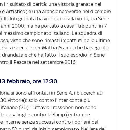
i risultato di parità: una vittoria granata nel
e e Artistico) e una arancioneroverde nel dicembre
 Il club granata ha vinto una sola volta, tra Serie
li anni 2000, ma ha portato a casa i tre punti in 7
nel massimo campionato italiano. La squadra di
 casa, visto che sono rimasti imbattuti nelle ultime
o. Gara speciale per Mattia Aramu, che ha segnato
a di andata e che ha fatto il suo esordio in Serie
ntro il Pescara nel settembre 2016.
3 febbraio, ore 12:30
ria si sono affrontati in Serie A, i blucerchiati
0 vittorie): solo contro l'Inter conta più
taliano (70). Tuttavia i rossoneri non sono
rtite casalinghe contro la Samp (entrambe
re interne senza successi contro i doriani dal
nato 52 punti da inizio campionato. Nell'era dei