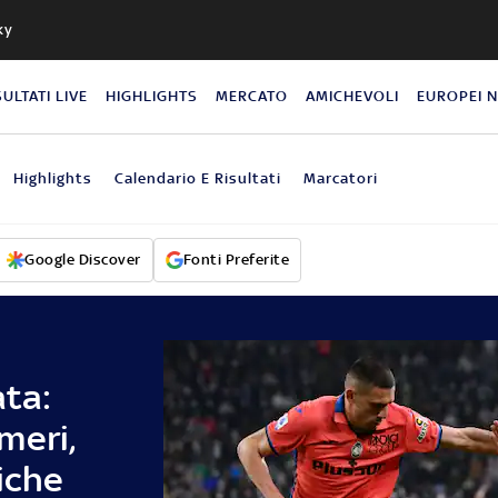
ky
SULTATI LIVE
HIGHLIGHTS
MERCATO
AMICHEVOLI
EUROPEI 
Highlights
Calendario E Risultati
Marcatori
Google Discover
Fonti Preferite
ata:
meri,
tiche