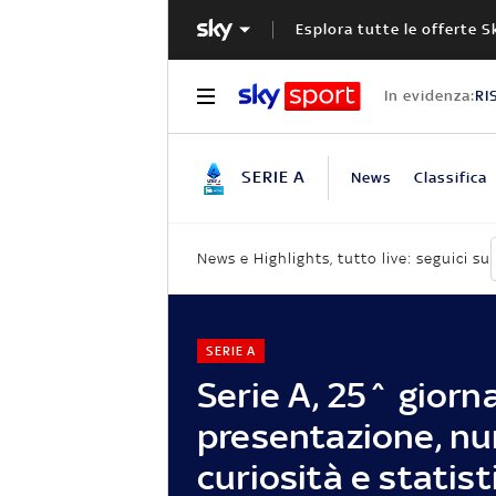
Esplora tutte le offerte S
In evidenza:
RI
SERIE A
News
Classifica
News e Highlights, tutto live: seguici su
SERIE A
Serie A, 25^ giorn
presentazione, nu
curiosità e statis