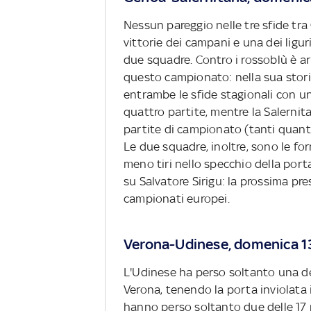
Nessun pareggio nelle tre sfide tra 
vittorie dei campani e una dei liguri
due squadre. Contro i rossoblù è arr
questo campionato: nella sua storia
entrambe le sfide stagionali con u
quattro partite, mentre la Salernit
partite di campionato (tanti quanti 
Le due squadre, inoltre, sono le f
meno tiri nello specchio della port
su Salvatore Sirigu: la prossima pr
campionati europei.
Verona-Udinese, domenica 13
L'Udinese ha perso soltanto una de
Verona, tenendo la porta inviolata in
hanno perso soltanto due delle 17 pa