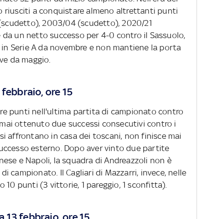
no riusciti a conquistare almeno altrettanti punti
 (scudetto), 2003/04 (scudetto), 2020/21
da un netto successo per 4-0 contro il Sassuolo,
a in Serie A da novembre e non mantiene la porta
ive da maggio.
febbraio, ore 15
 tre punti nell'ultima partita di campionato contro
o mai ottenuto due successi consecutivi contro i
i affrontano in casa dei toscani, non finisce mai
n successo esterno. Dopo aver vinto due partite
ese e Napoli, la squadra di Andreazzoli non è
 di campionato. Il Cagliari di Mazzarri, invece, nelle
10 punti (3 vittorie, 1 pareggio, 1 sconfitta).
 13 febbraio, ore 15