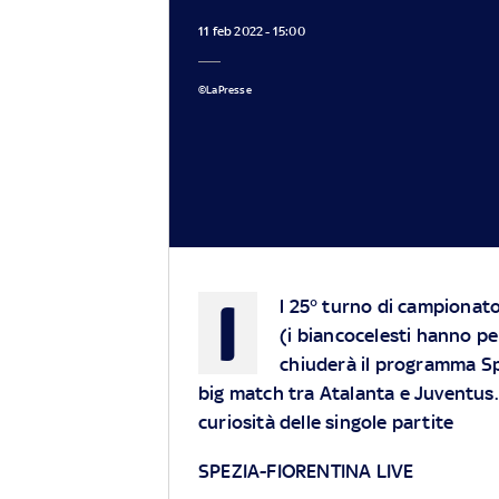
11 feb 2022 - 15:00
©LaPresse
I
l 25° turno di campionato
(i biancocelesti hanno per
chiuderà il programma Spe
big match tra Atalanta e Juventus
curiosità delle singole partite
SPEZIA-FIORENTINA LIVE