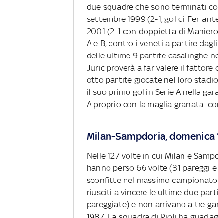
due squadre che sono terminati con 
settembre 1999 (2-1, gol di Ferrant
2001 (2-1 con doppietta di Maniero).
A e B, contro i veneti a partire dag
delle ultime 9 partite casalinghe 
Juric proverà a far valere il fattore
otto partite giocate nel loro stadi
il suo primo gol in Serie A nella gar
A proprio con la maglia granata: co
Milan-Sampdoria, domenica 1
Nelle 127 volte in cui Milan e Sampdo
hanno perso 66 volte (31 pareggi e 3
sconfitte nel massimo campionato i
riusciti a vincere le ultime due pa
pareggiate) e non arrivano a tre ga
1987. La squadra di Pioli ha guadag