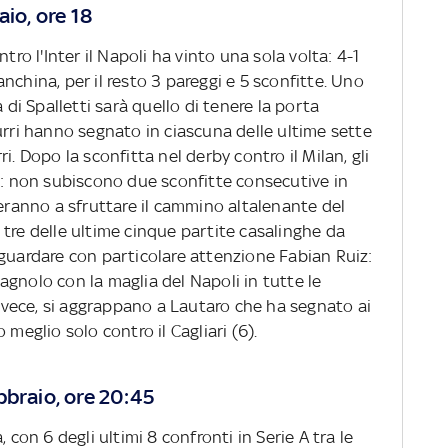
aio, ore 18
tro l'Inter il Napoli ha vinto una sola volta: 4-1
nchina, per il resto 3 pareggi e 5 sconfitte. Uno
 di Spalletti sarà quello di tenere la porta
urri hanno segnato in ciascuna delle ultime sette
i. Dopo la sconfitta nel derby contro il Milan, gli
si: non subiscono due sconfitte consecutive in
anno a sfruttare il cammino altalenante del
tre delle ultime cinque partite casalinghe da
 guardare con particolare attenzione Fabian Ruiz:
spagnolo con la maglia del Napoli in tutte le
 invece, si aggrappano a Lautaro che ha segnato ai
 meglio solo contro il Cagliari (6).
bbraio, ore 20:45
 con 6 degli ultimi 8 confronti in Serie A tra le