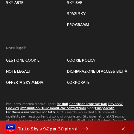
SKY ARTE
SKY BAR
SPAZI SKY
PROGRAMMI
Note legali:
GESTIONE COOKIE
COOKIE POLICY
NOTE LEGALI
DICHIARAZIONE DI ACCESSIBILITÀ
OFFERTA SKY MEDIA
CORPORATE
Per il consumatore clicca qui per i
Moduli, Condizioni contrattuali
,
Privacy &
Cookies
,
informazioni sulle modifiche contrattuali
o per
trasparenza
tariffaria
,
assistenza
e
contatti
. Tutti i marchi Sky e i diritti di proprietà
intellettuale in essi contenuti, sono di proprietà di Sky international AG e sono
utilizzati su licenza. Copyright 2026 Sky Italia - Sky Italia Srl Via Monte Penice, 7 -
20138 Milano P.IVA 04619241005. SkyTG24: ISSN 3035-1537 e SkySport: ISSN
Tutto Sky a 9€ per 30 giorni
3035-1545.
Segnalazione Abusi