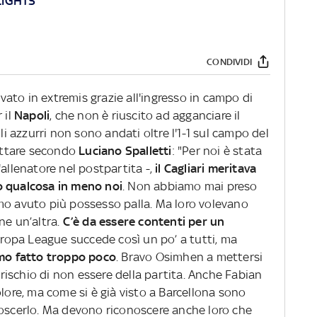
LIGHTS
CONDIVIDI
ivato in extremis grazie all'ingresso in campo di
 il
Napoli
, che non è riuscito ad agganciare il
Gli azzurri non sono andati oltre l'1-1 sul campo del
buttare secondo
Luciano Spalletti
: "Per noi è stata
'allenatore nel postpartita -,
il Cagliari meritava
o qualcosa in meno noi
. Non abbiamo mai preso
mo avuto più possesso palla. Ma loro volevano
ne un’altra.
C’è da essere contenti per un
Europa League succede così un po’ a tutti, ma
amo fatto troppo poco
. Bravo Osimhen a mettersi
a rischio di non essere della partita. Anche Fabian
olore, ma come si è già visto a Barcellona sono
noscerlo. Ma devono riconoscere anche loro che