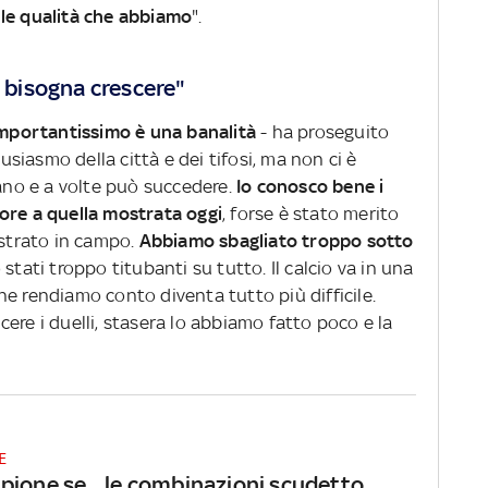
 le qualità che abbiamo
".
, bisogna crescere"
 importantissimo è una banalità
- ha proseguito
tusiasmo della città e dei tifosi, ma non ci è
mano e a volte può succedere.
Io conosco bene i
ore a quella mostrata oggi
, forse è stato merito
ostrato in campo.
Abbiamo sbagliato troppo sotto
stati troppo titubanti su tutto. Il calcio va in una
e rendiamo conto diventa tutto più difficile.
ere i duelli, stasera lo abbiamo fatto poco e la
E
pione se... le combinazioni scudetto