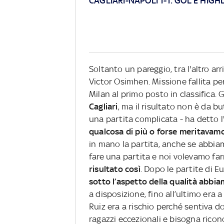
CAGLIARI-NAPOLI 1-1: GOL E HIGH
Soltanto un pareggio, tra l'altro arr
Victor Osimhen. Missione fallita per
Milan al primo posto in classifica. 
Cagliari
, ma il risultato non è da 
una partita complicata - ha detto l
qualcosa di più o forse meritavam
in mano la partita, anche se abbia
fare una partita e noi volevamo far
risultato così
. Dopo le partite di 
sotto l’aspetto della qualità abbi
a disposizione, fino all’ultimo era 
Ruiz era a rischio perché sentiva d
ragazzi eccezionali e bisogna rico