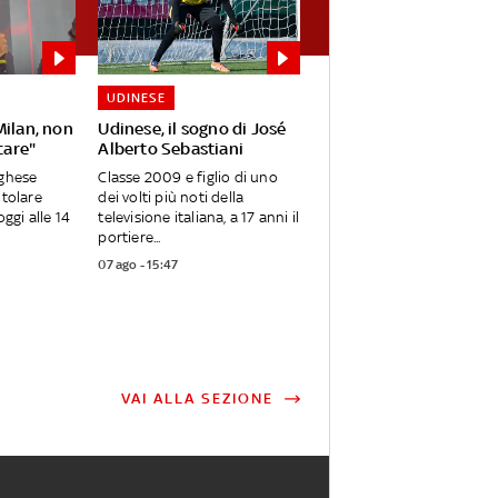
UDINESE
Milan, non
Udinese, il sogno di José
care"
Alberto Sebastiani
oghese
Classe 2009 e figlio di uno
itolare
dei volti più noti della
oggi alle 14
televisione italiana, a 17 anni il
portiere...
07 ago - 15:47
VAI ALLA SEZIONE