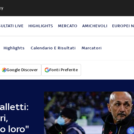
ky
SULTATI LIVE
HIGHLIGHTS
MERCATO
AMICHEVOLI
EUROPEI 
Highlights
Calendario E Risultati
Marcatori
Google Discover
Fonti Preferite
alletti:
i,
o loro"