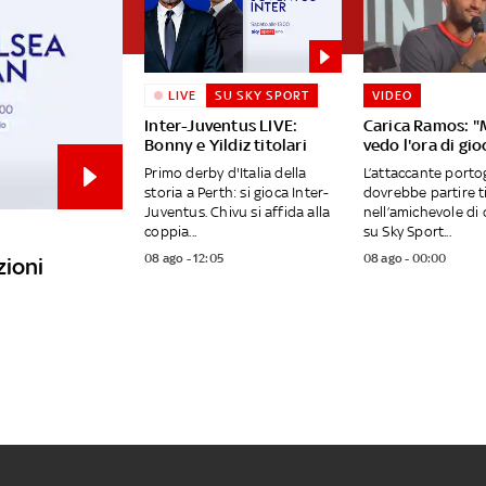
LIVE
SU SKY SPORT
VIDEO
Inter-Juventus LIVE:
Carica Ramos: "
Bonny e Yildiz titolari
vedo l'ora di gio
Primo derby d'Italia della
L’attaccante port
storia a Perth: si gioca Inter-
dovrebbe partire t
Juventus. Chivu si affida alla
nell’amichevole di 
coppia...
su Sky Sport...
08 ago - 12:05
08 ago - 00:00
zioni